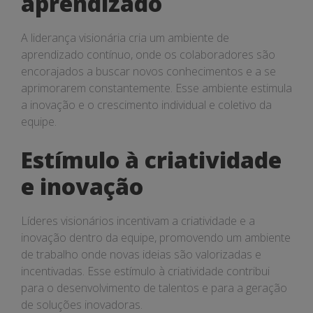
aprendizado
A liderança visionária cria um ambiente de
aprendizado contínuo, onde os colaboradores são
encorajados a buscar novos conhecimentos e a se
aprimorarem constantemente. Esse ambiente estimula
a inovação e o crescimento individual e coletivo da
equipe.
Estímulo à criatividade
e inovação
Líderes visionários incentivam a criatividade e a
inovação dentro da equipe, promovendo um ambiente
de trabalho onde novas ideias são valorizadas e
incentivadas. Esse estímulo à criatividade contribui
para o desenvolvimento de talentos e para a geração
de soluções inovadoras.