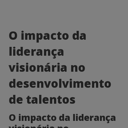
O
O impacto da
impacto
liderança
da
liderança
visionária no
visionária
desenvolvimento
no
desenvolvimento
de talentos
de
O impacto da liderança
talentos