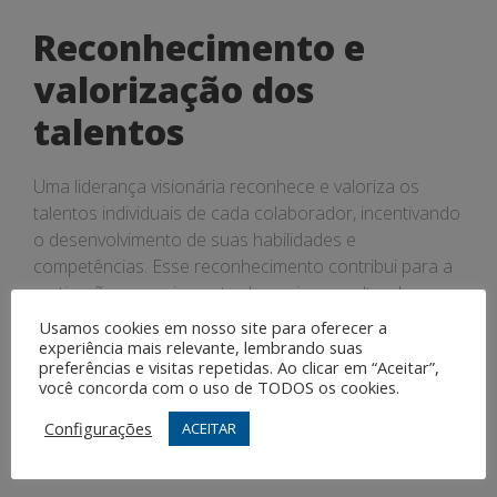
Reconhecimento e
valorização dos
talentos
Uma liderança visionária reconhece e valoriza os
talentos individuais de cada colaborador, incentivando
o desenvolvimento de suas habilidades e
competências. Esse reconhecimento contribui para a
motivação e engajamento da equipe, resultando em
um ambiente de trabalho mais produtivo e
Usamos cookies em nosso site para oferecer a
colaborativo.
experiência mais relevante, lembrando suas
preferências e visitas repetidas. Ao clicar em “Aceitar”,
você concorda com o uso de TODOS os cookies.
Desenvolvimento de
Configurações
ACEITAR
lideranças