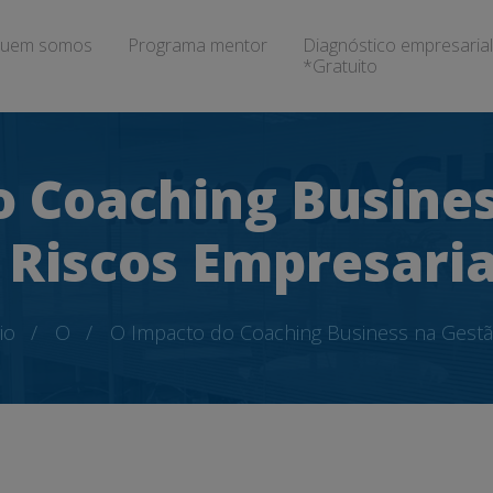
uem somos
Programa mentor
Diagnóstico empresarial
*Gratuito
o Coaching Busines
Riscos Empresaria
io
O
O Impacto do Coaching Business na Gestã