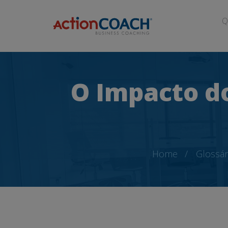
Q
O Impacto d
Home
Glossár