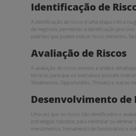
Identificação de Risc
A identificação de riscos é uma etapa crítica na
de negócios, permitindo a identificação precoce
padrões que podem indicar riscos iminentes, fac
Avaliação de Riscos
A avaliação de riscos envolve a análise detalha
técnicas para que os executivos possam realizar 
Weaknesses, Opportunities, Threats) e outras m
Desenvolvimento de 
Uma vez que os riscos são identificados e avalia
estratégias robustas para minimizar ou eliminar 
investimentos, treinamento de funcionários e out