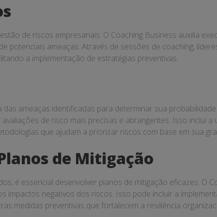
os
 gestão de riscos empresariais. O Coaching Business auxilia exe
 de potenciais ameaças. Através de sessões de coaching, lídere
ilitando a implementação de estratégias preventivas.
da das ameaças identificadas para determinar sua probabilidad
avaliações de risco mais precisas e abrangentes. Isso inclui a u
etodologias que ajudam a priorizar riscos com base em sua gra
Planos de Mitigação
dos, é essencial desenvolver planos de mitigação eficazes. O C
os impactos negativos dos riscos. Isso pode incluir a implement
ras medidas preventivas que fortalecem a resiliência organizac