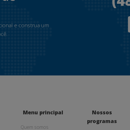
(4
.
cional e construa um
cê.
Menu principal
Nossos
programas
Quem somos