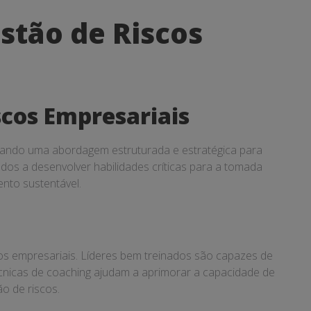
stão de Riscos
scos Empresariais
nando uma abordagem estruturada e estratégica para
tados a desenvolver habilidades críticas para a tomada
nto sustentável.
os empresariais. Líderes bem treinados são capazes de
écnicas de coaching ajudam a aprimorar a capacidade de
o de riscos.