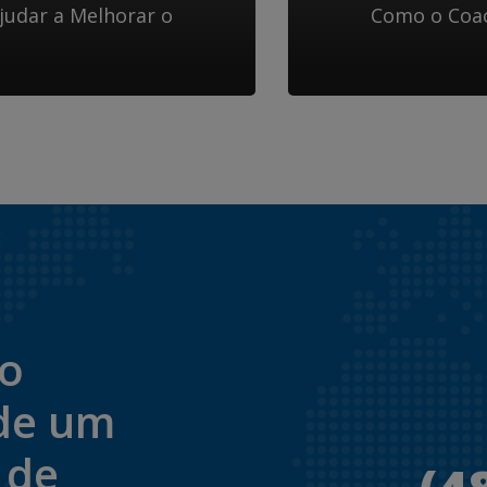
judar a Melhorar o
Como o Coac
to
de um
 de