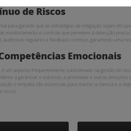
nuo de Riscos
al para garantir que as estratégias de mitigação sejam eficaz
 de monitoramento e controle que permitem a detecção precoc
auditorias regulares e feedback contínuo, garantindo uma respo
Competências Emocionais
 é um aspecto frequentemente subestimado na gestão de risco
o líderes a gerenciar o estresse, a ansiedade e outras emoçõe
ação e empatia são essenciais para manter a clareza e a objet
e riscos.