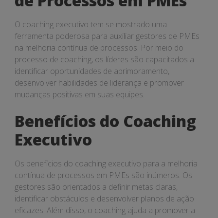
de Processos em PMEs
PMEs
O coaching executivo tem se mostrado uma
ferramenta poderosa para auxiliar gestores de PMEs
na melhoria contínua de processos. Por meio do
processo de coaching, os líderes são capacitados a
identificar oportunidades de aprimoramento,
desenvolver habilidades de liderança e promover
mudanças positivas em suas equipes.
Benefícios do Coaching
Executivo
Os benefícios do coaching executivo para a melhoria
contínua de processos em PMEs são inúmeros. Os
gestores são orientados a definir metas claras,
identificar obstáculos e desenvolver planos de ação
eficazes. Além disso, o coaching ajuda a promover a