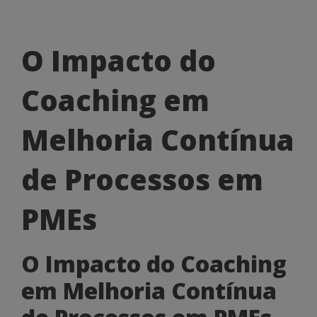
O
O Impacto do
Impacto
Coaching em
do
Coaching
Melhoria Contínua
em
de Processos em
Melhoria
Contínua
PMEs
de
O Impacto do Coaching
Processos
em Melhoria Contínua
em