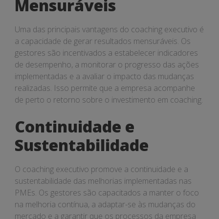
Mensuráveis
Uma das principais vantagens do coaching executivo é
a capacidade de gerar resultados mensuráveis. Os
gestores são incentivados a estabelecer indicadores
de desempenho, a monitorar o progresso das ações
implementadas e a avaliar o impacto das mudanças
realizadas. Isso permite que a empresa acompanhe
de perto o retorno sobre o investimento em coaching.
Continuidade e
Sustentabilidade
O coaching executivo promove a continuidade e a
sustentabilidade das melhorias implementadas nas
PMEs. Os gestores são capacitados a manter o foco
na melhoria contínua, a adaptar-se às mudanças do
mercado e a garantir que os processos da empresa