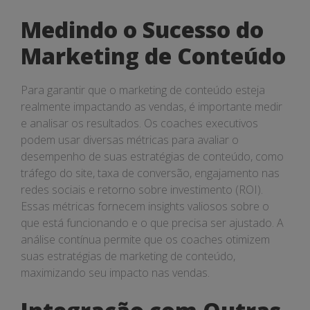
Medindo o Sucesso do
Marketing de Conteúdo
Para garantir que o marketing de conteúdo esteja
realmente impactando as vendas, é importante medir
e analisar os resultados. Os coaches executivos
podem usar diversas métricas para avaliar o
desempenho de suas estratégias de conteúdo, como
tráfego do site, taxa de conversão, engajamento nas
redes sociais e retorno sobre investimento (ROI).
Essas métricas fornecem insights valiosos sobre o
que está funcionando e o que precisa ser ajustado. A
análise contínua permite que os coaches otimizem
suas estratégias de marketing de conteúdo,
maximizando seu impacto nas vendas.