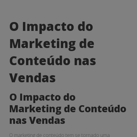
O
O Impacto do
Impacto
Marketing de
do
Marketing
Conteúdo nas
de
Vendas
Conteúdo
nas
O Impacto do
Vendas
Marketing de Conteúdo
nas Vendas
O marketing de conteúdo tem se tornado uma