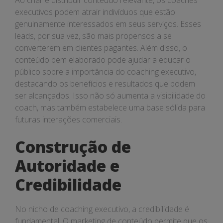
Ao criar e distribuir conteúdo relevante, os coaches
executivos podem atrair indivíduos que estão
genuinamente interessados em seus serviços. Esses
leads, por sua vez, são mais propensos a se
converterem em clientes pagantes. Além disso, o
conteúdo bem elaborado pode ajudar a educar o
público sobre a importância do coaching executivo,
destacando os benefícios e resultados que podem
ser alcançados. Isso não só aumenta a visibilidade do
coach, mas também estabelece uma base sólida para
futuras interações comerciais.
Construção de
Autoridade e
Credibilidade
No nicho de coaching executivo, a credibilidade é
fundamental. O marketing de conteúdo permite que os