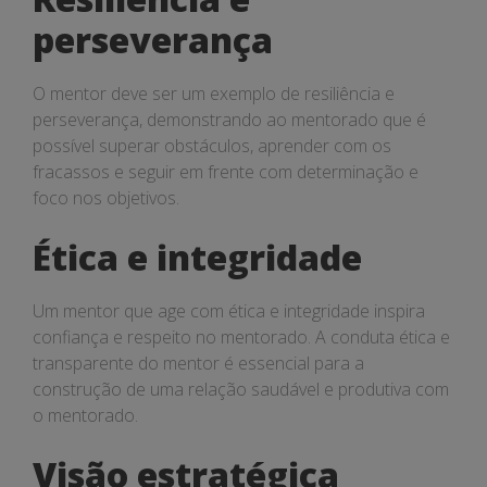
perseverança
O mentor deve ser um exemplo de resiliência e
perseverança, demonstrando ao mentorado que é
possível superar obstáculos, aprender com os
fracassos e seguir em frente com determinação e
foco nos objetivos.
Ética e integridade
Um mentor que age com ética e integridade inspira
confiança e respeito no mentorado. A conduta ética e
transparente do mentor é essencial para a
construção de uma relação saudável e produtiva com
o mentorado.
Visão estratégica