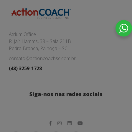
Atrium Office
R. Jair Hamms, 38 – Sala 211B
Pedra Branca, Palhoça – SC
contato@actioncoachsc.com.br
(48) 3259-1728
Siga-nos nas redes sociais