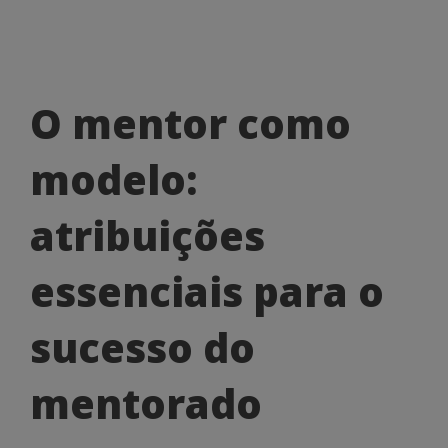
O
O mentor como
mentor
modelo:
como
modelo:
atribuições
atribuições
essenciais para o
essenciais
para
sucesso do
o
mentorado
sucesso