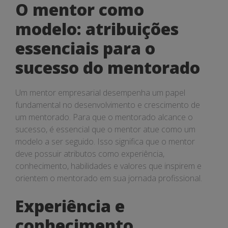
do
O mentor como
mentorado
modelo: atribuições
essenciais para o
sucesso do mentorado
Um mentor empresarial desempenha um papel
fundamental no desenvolvimento e crescimento de
um mentorado. Para que o mentorado alcance o
sucesso, é essencial que o mentor atue como um
modelo a ser seguido. Isso significa que o mentor
deve possuir atributos como experiência,
conhecimento, habilidades e valores que inspirem e
orientem o mentorado em sua jornada profissional.
Experiência e
conhecimento