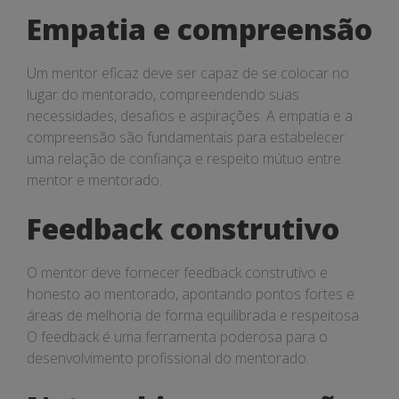
Empatia e compreensão
Um mentor eficaz deve ser capaz de se colocar no
lugar do mentorado, compreendendo suas
necessidades, desafios e aspirações. A empatia e a
compreensão são fundamentais para estabelecer
uma relação de confiança e respeito mútuo entre
mentor e mentorado.
Feedback construtivo
O mentor deve fornecer feedback construtivo e
honesto ao mentorado, apontando pontos fortes e
áreas de melhoria de forma equilibrada e respeitosa.
O feedback é uma ferramenta poderosa para o
desenvolvimento profissional do mentorado.