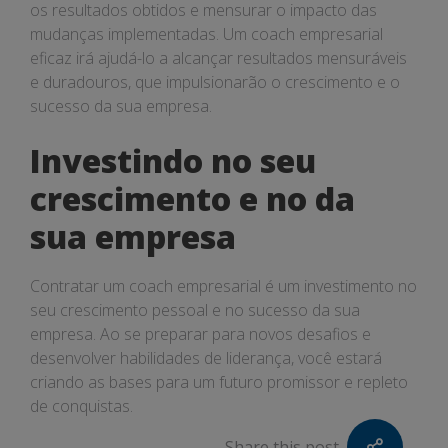
os resultados obtidos e mensurar o impacto das
mudanças implementadas. Um coach empresarial
eficaz irá ajudá-lo a alcançar resultados mensuráveis
e duradouros, que impulsionarão o crescimento e o
sucesso da sua empresa.
Investindo no seu
crescimento e no da
sua empresa
Contratar um coach empresarial é um investimento no
seu crescimento pessoal e no sucesso da sua
empresa. Ao se preparar para novos desafios e
desenvolver habilidades de liderança, você estará
criando as bases para um futuro promissor e repleto
de conquistas.
Share this post