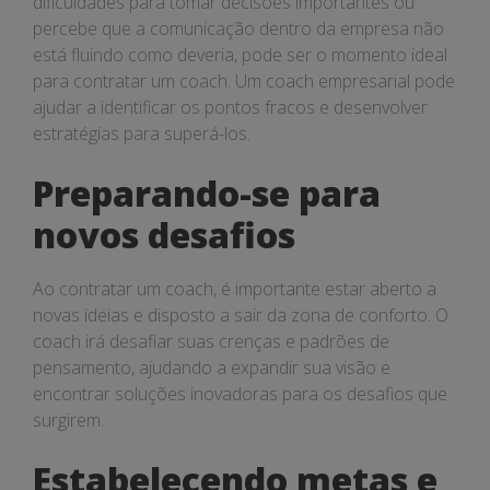
dificuldades para tomar decisões importantes ou
percebe que a comunicação dentro da empresa não
está fluindo como deveria, pode ser o momento ideal
para contratar um coach. Um coach empresarial pode
ajudar a identificar os pontos fracos e desenvolver
estratégias para superá-los.
Preparando-se para
novos desafios
Ao contratar um coach, é importante estar aberto a
novas ideias e disposto a sair da zona de conforto. O
coach irá desafiar suas crenças e padrões de
pensamento, ajudando a expandir sua visão e
encontrar soluções inovadoras para os desafios que
surgirem.
Estabelecendo metas e