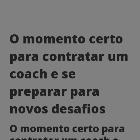
O
O momento certo
momento
para contratar um
certo
para
coach e se
contratar
preparar para
um
coach
novos desafios
e
O momento certo para
se