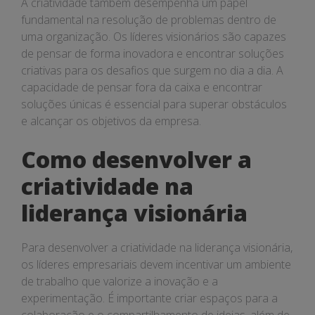
A criatividade também desempenha um papel
fundamental na resolução de problemas dentro de
uma organização. Os líderes visionários são capazes
de pensar de forma inovadora e encontrar soluções
criativas para os desafios que surgem no dia a dia. A
capacidade de pensar fora da caixa e encontrar
soluções únicas é essencial para superar obstáculos
e alcançar os objetivos da empresa.
Como desenvolver a
criatividade na
liderança visionária
Para desenvolver a criatividade na liderança visionária,
os líderes empresariais devem incentivar um ambiente
de trabalho que valorize a inovação e a
experimentação. É importante criar espaços para a