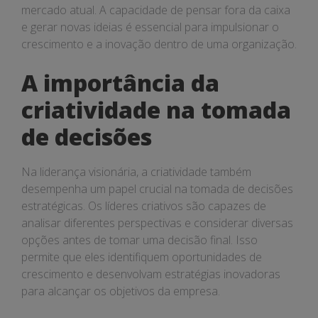
mercado atual. A capacidade de pensar fora da caixa
e gerar novas ideias é essencial para impulsionar o
crescimento e a inovação dentro de uma organização.
A importância da
criatividade na tomada
de decisões
Na liderança visionária, a criatividade também
desempenha um papel crucial na tomada de decisões
estratégicas. Os líderes criativos são capazes de
analisar diferentes perspectivas e considerar diversas
opções antes de tomar uma decisão final. Isso
permite que eles identifiquem oportunidades de
crescimento e desenvolvam estratégias inovadoras
para alcançar os objetivos da empresa.