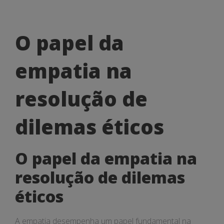
O
O papel da
papel
empatia na
da
empatia
resolução de
na
dilemas éticos
resolução
de
O papel da empatia na
dilemas
resolução de dilemas
éticos
éticos
A empatia desempenha um papel fundamental na