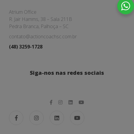
Atrium Office
R. Jair Hamms, 38 – Sala 211B
Pedra Branca, Palhoça – SC
contato@actioncoachsc.com.br
(48) 3259-1728
Siga-nos nas redes sociais