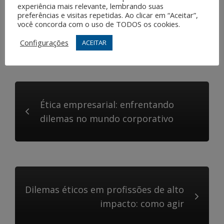
decisões mais conscientes e responsáveis,
experiência mais relevante, lembrando suas
preferências e visitas repetidas. Ao clicar em “Aceitar”,
contribuindo para um ambiente de trabalho mais ético
você concorda com o uso de TODOS os cookies.
e sustentável.
Configurações
ACEITAR
Share this post
Ética empresarial: enfrentando
dilemas no mundo corporativo
Dilemas éticos em profissões de alto
impacto: como agir