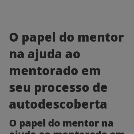
O
O papel do mentor
papel
na ajuda ao
do
mentor
mentorado em
na
seu processo de
ajuda
ao
autodescoberta
mentorado
O papel do mentor na
em