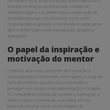
Um mentor eficaz pratica a escuta ativa e demonstra
empatia em relação ao mentorado, criando um
ambiente seguro e acolhedor para a exploração de
questões pessoais e profissionais. Ao se sentir
compreendido e apoiado, o mentorado é capaz de se
abrir e refletir sobre suas experiências, desafios e
aspirações.
O papel da inspiração e
motivação do mentor
O mentor atua como uma fonte de inspiração e
motivação para o mentorado, encorajando-o a sair da
zona de conforto, assumir riscos calculados e
perseguir seus sonhos com determinação e coragem.
Ao compartilhar histórias de sucesso e superação, o
mentor inspira o mentorado a acreditar em seu
potencial e buscar novas oportunidades de