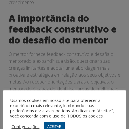
crescimento.
A importância do
feedback construtivo e
do desafio do mentor
O mentor fornece feedback construtivo e desafia o
mentorado a expandir sua visão, questionar suas
crenças limitantes e adotar uma abordagem mais
proativa e estratégica em relação aos seus objetivos e
metas. Ao receber orientações claras e objetivas, o
mentorado é capaz de identificar áreas de melhoria e
implementar mudanças significativas em sua vida
Usamos cookies em nosso site para oferecer a
pessoal e profissional.
experiência mais relevante, lembrando suas
preferências e visitas repetidas. Ao clicar em “Aceitar”,
O papel da
você concorda com o uso de TODOS os cookies.
Configurações
ACEITAR