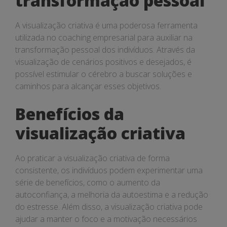
transformação pessoal
A visualização criativa é uma poderosa ferramenta
utilizada no coaching empresarial para auxiliar na
transformação pessoal dos indivíduos. Através da
visualização de cenários positivos e desejados, é
possível estimular o cérebro a buscar soluções e
caminhos para alcançar esses objetivos.
Benefícios da
visualização criativa
Ao praticar a visualização criativa de forma
consistente, os indivíduos podem experimentar uma
série de benefícios, como o aumento da
autoconfiança, a melhoria da autoestima e a redução
do estresse. Além disso, a visualização criativa pode
ajudar a manter o foco e a motivação necessários