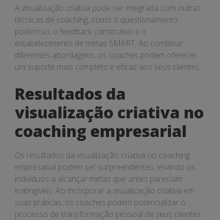
A visualização criativa pode ser integrada com outras
técnicas de coaching, como o questionamento
poderoso, o feedback construtivo e o
estabelecimento de metas SMART. Ao combinar
diferentes abordagens, os coaches podem oferecer
um suporte mais completo e eficaz aos seus clientes.
Resultados da
visualização criativa no
coaching empresarial
Os resultados da visualização criativa no coaching
empresarial podem ser surpreendentes, levando os
indivíduos a alcançar metas que antes pareciam
inatingíveis. Ao incorporar a visualização criativa em
suas práticas, os coaches podem potencializar o
processo de transformação pessoal de seus clientes