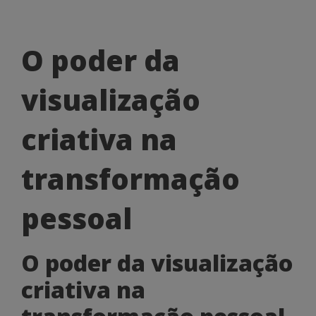
O
O poder da
poder
visualização
da
visualização
criativa na
criativa
transformação
na
transformação
pessoal
pessoal
O poder da visualização
criativa na