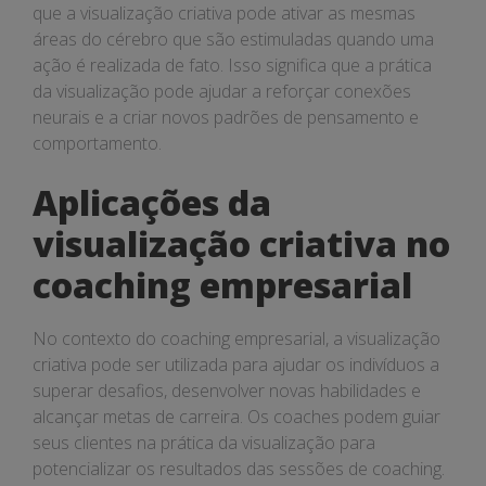
que a visualização criativa pode ativar as mesmas
áreas do cérebro que são estimuladas quando uma
ação é realizada de fato. Isso significa que a prática
da visualização pode ajudar a reforçar conexões
neurais e a criar novos padrões de pensamento e
comportamento.
Aplicações da
visualização criativa no
coaching empresarial
No contexto do coaching empresarial, a visualização
criativa pode ser utilizada para ajudar os indivíduos a
superar desafios, desenvolver novas habilidades e
alcançar metas de carreira. Os coaches podem guiar
seus clientes na prática da visualização para
potencializar os resultados das sessões de coaching.