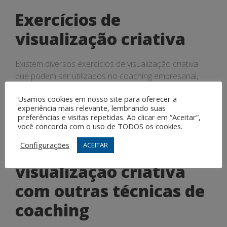
Exercícios de
visualização criativa
Existem diversos exercícios de visualização criativa
que podem ser utilizados no coaching empresarial,
como a visualização de uma reunião de negócios
Usamos cookies em nosso site para oferecer a
bem-sucedida, a visualização de uma apresentação
experiência mais relevante, lembrando suas
impactante ou a visualização de um ambiente de
preferências e visitas repetidas. Ao clicar em “Aceitar”,
trabalho harmonioso e produtivo.
você concorda com o uso de TODOS os cookies.
Configurações
ACEITAR
Integração da
visualização criativa
com outras técnicas de
coaching