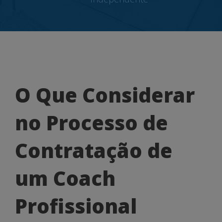
O
O Que Considerar
Que
no Processo de
Considerar
no
Contratação de
Processo
um Coach
de
Contratação
Profissional
de