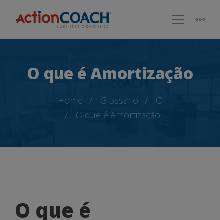
O que é Amortização
Home
Glossário
O
O que é Amortização
O
O que é