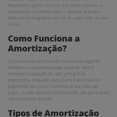
empréstimo quanto os juros. Em outras palavras, a
amortização é a forma como o devedor quita sua
dívida de forma gradual, em vez de pagar tudo de uma
só vez.
Como Funciona a
Amortização?
O processo de amortização funciona da seguinte
maneira: a cada parcela paga, parte do valor é
destinado à quitação do valor principal do
empréstimo, enquanto outra parte é destinada ao
pagamento dos juros. Conforme as parcelas são
pagas, o saldo devedor vai diminuindo, até que a dívida
seja totalmente quitada.
Tipos de Amortização