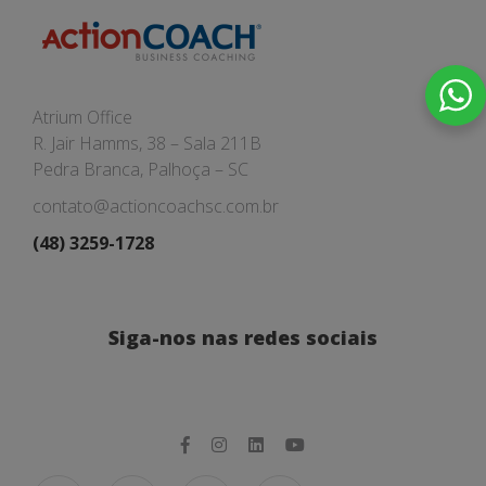
Atrium Office
R. Jair Hamms, 38 – Sala 211B
Pedra Branca, Palhoça – SC
contato@actioncoachsc.com.br
(48) 3259-1728
Siga-nos nas redes sociais