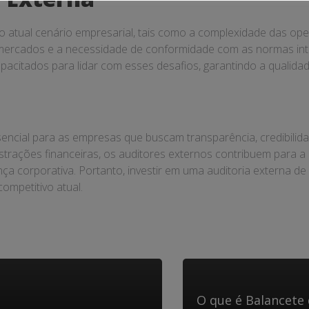
no atual cenário empresarial, tais como a complexidade das ope
mercados e a necessidade de conformidade com as normas inter
acitados para lidar com esses desafios, garantindo a qualidad
encial para as empresas que buscam transparência, credibilid
rações financeiras, os auditores externos contribuem para a 
nça corporativa. Portanto, investir em uma auditoria externa d
ompetitivo atual.
O que é Balancete 