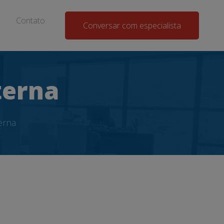
Contato
Conversar com especialista
terna
erna