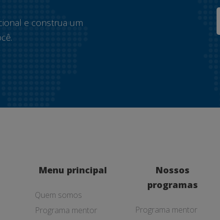
cional e construa um
cê.
Menu principal
Nossos
programas
Quem somos
Programa mentor
Programa mentor