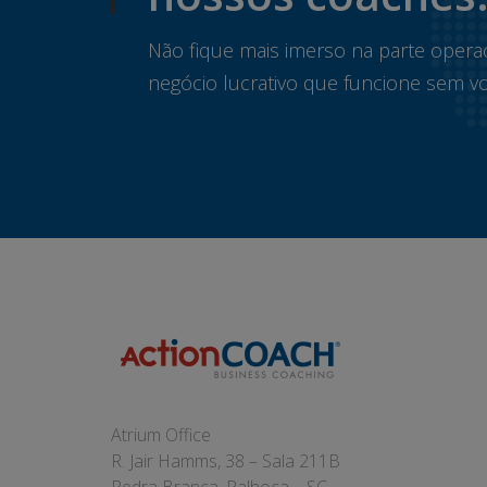
Não fique mais imerso na parte opera
negócio lucrativo que funcione sem vo
Atrium Office
R. Jair Hamms, 38 – Sala 211B