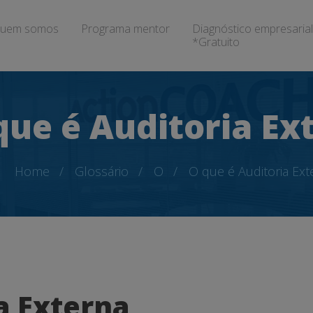
uem somos
Programa mentor
Diagnóstico empresarial
*Gratuito
que é Auditoria Ex
Home
Glossário
O
O que é Auditoria Ext
a Externa