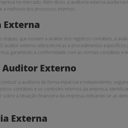
empresa no mercado. Além disso, a auditoria externa auxilia na i
 e a melhoria dos processos internos.
a Externa
 etapas, que incluem a análise dos registros contábeis, a avali
O auditor externo utiliza técnicas e procedimentos específicos 
esa, garantindo a conformidade com as normas contábeis e leg
 Auditor Externo
conduzir a auditoria de forma imparcial e independente, segui
gistros contábeis e os controles internos da empresa, identifica
r sobre a situação financeira da empresa, indicando se as d
ria Externa