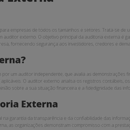
 para empresas de todos os tamanhos e setores. Trata-se de
auditor externo. O objetivo principal da auditoria externa é ga
esa, fornecendo segurança aos investidores, credores e demai
terna?
o por um auditor independente, que avalia as demonstrações f
plicáveis. O auditor externo analisa os registros contábeis, o
pinião sobre a sua situação financeira e a fidedignidade das i
oria Externa
l na garantia da transparência e da confiabilidade das inform
erna, as organizações demonstram compromisso com a prestaç