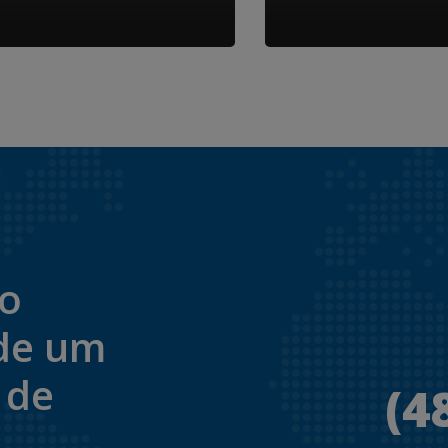
to
de um
 de
(4
.