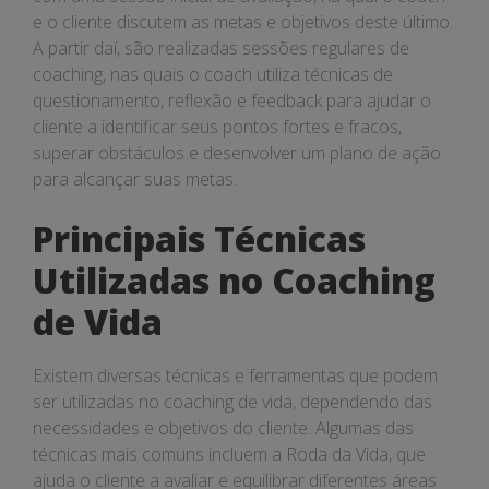
e o cliente discutem as metas e objetivos deste último.
A partir daí, são realizadas sessões regulares de
coaching, nas quais o coach utiliza técnicas de
questionamento, reflexão e feedback para ajudar o
cliente a identificar seus pontos fortes e fracos,
superar obstáculos e desenvolver um plano de ação
para alcançar suas metas.
Principais Técnicas
Utilizadas no Coaching
de Vida
Existem diversas técnicas e ferramentas que podem
ser utilizadas no coaching de vida, dependendo das
necessidades e objetivos do cliente. Algumas das
técnicas mais comuns incluem a Roda da Vida, que
ajuda o cliente a avaliar e equilibrar diferentes áreas