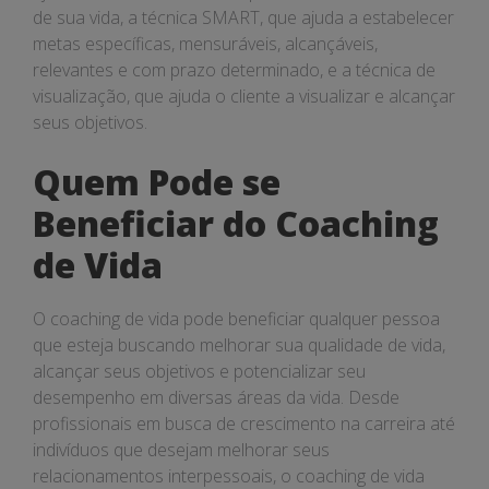
de sua vida, a técnica SMART, que ajuda a estabelecer
metas específicas, mensuráveis, alcançáveis,
relevantes e com prazo determinado, e a técnica de
visualização, que ajuda o cliente a visualizar e alcançar
seus objetivos.
Quem Pode se
Beneficiar do Coaching
de Vida
O coaching de vida pode beneficiar qualquer pessoa
que esteja buscando melhorar sua qualidade de vida,
alcançar seus objetivos e potencializar seu
desempenho em diversas áreas da vida. Desde
profissionais em busca de crescimento na carreira até
indivíduos que desejam melhorar seus
relacionamentos interpessoais, o coaching de vida