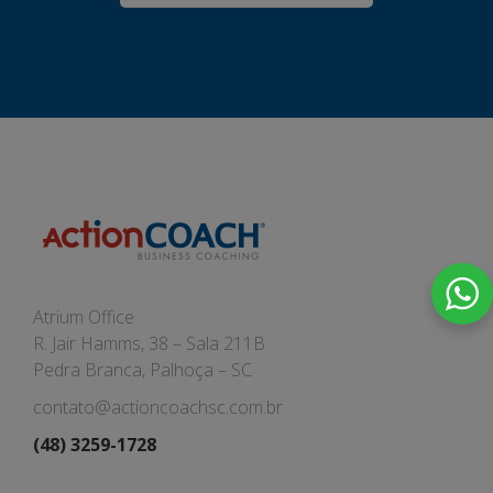
Atrium Office
R. Jair Hamms, 38 – Sala 211B
Pedra Branca, Palhoça – SC
contato@actioncoachsc.com.br
(48) 3259-1728