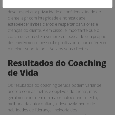
confidenciais dos clientes. Um coach de vida ético
deve respeitar a privacidade e confidencialidade do
cliente, agir com integridade e honestidade,
estabelecer limites claros e respeitar os valores e
crenças do cliente. Além disso, é importante que o
coach de vida esteja sempre em busca de seu próprio
desenvolvimento pessoal e profissional, para oferecer
o melhor suporte possível aos seus clientes.
Resultados do Coaching
de Vida
Os resultados do coaching de vida podem variar de
acordo com as metas e objetivos do cliente, mas
geralmente incluem um maior autoconhecimento,
melhoria da autoconfiança, desenvolvimento de
habilidades de liderança, melhoria dos