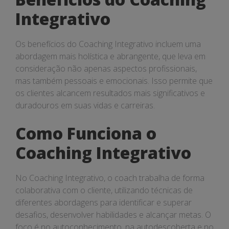
Integrativo
Os benefícios do Coaching Integrativo incluem uma
abordagem mais holística e abrangente, que leva em
consideração não apenas aspectos profissionais,
mas também pessoais e emocionais. Isso permite que
os clientes alcancem resultados mais significativos e
duradouros em suas vidas e carreiras.
Como Funciona o
Coaching Integrativo
No Coaching Integrativo, o coach trabalha de forma
colaborativa com o cliente, utilizando técnicas de
diferentes abordagens para identificar e superar
desafios, desenvolver habilidades e alcançar metas. O
foco é no autoconhecimento, na autodescoberta e no