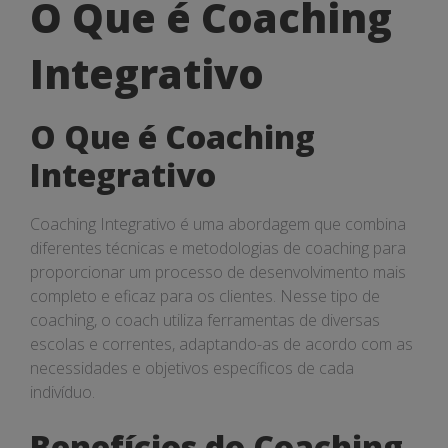
O
O Que é Coaching
Que
Integrativo
é
Coaching
O Que é Coaching
Integrativo
Integrativo
Coaching Integrativo é uma abordagem que combina
diferentes técnicas e metodologias de coaching para
proporcionar um processo de desenvolvimento mais
completo e eficaz para os clientes. Nesse tipo de
coaching, o coach utiliza ferramentas de diversas
escolas e correntes, adaptando-as de acordo com as
necessidades e objetivos específicos de cada
indivíduo.
Benefícios do Coaching