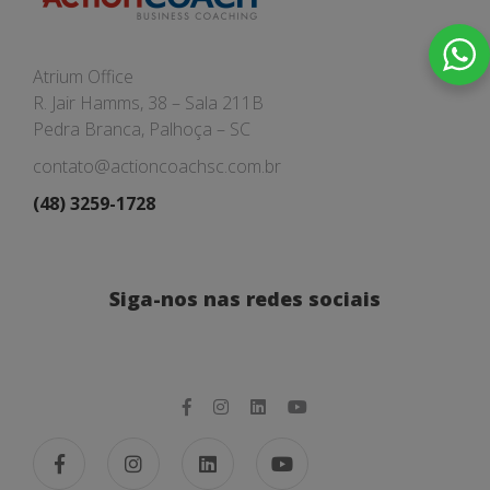
Atrium Office
R. Jair Hamms, 38 – Sala 211B
Pedra Branca, Palhoça – SC
contato@actioncoachsc.com.br
(48) 3259-1728
Siga-nos nas redes sociais