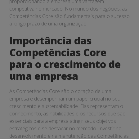
proporcionando à empresa uma vantagem
competitiva no mercado. No mundo dos negócios, as
Competências Core são fundamentais para o sucesso
a longo prazo de uma organização.
Importância das
Competências Core
para o crescimento de
uma empresa
As Competências Core são o coração de uma
empresa e desempenham um papel crucial no seu
crescimento e sustentabilidade. Elas representam o
conhecimento, as habilidades e os recursos que são
essenciais para a empresa atingir seus objetivos
estratégicos e se destacar no mercado. Investir no
desenvolvimento e na manutenção das Competências