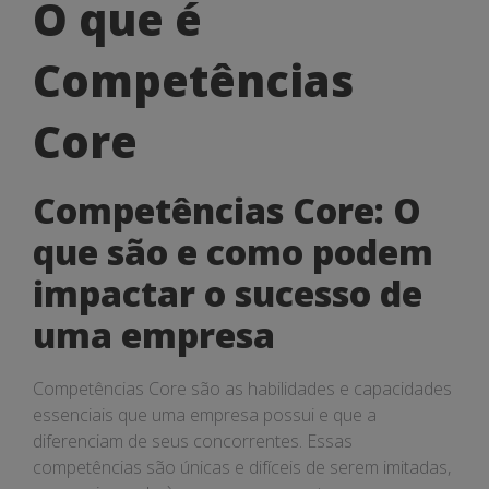
O
O que é
que
Competências
é
Competências
Core
Core
Competências Core: O
que são e como podem
impactar o sucesso de
uma empresa
Competências Core são as habilidades e capacidades
essenciais que uma empresa possui e que a
diferenciam de seus concorrentes. Essas
competências são únicas e difíceis de serem imitadas,