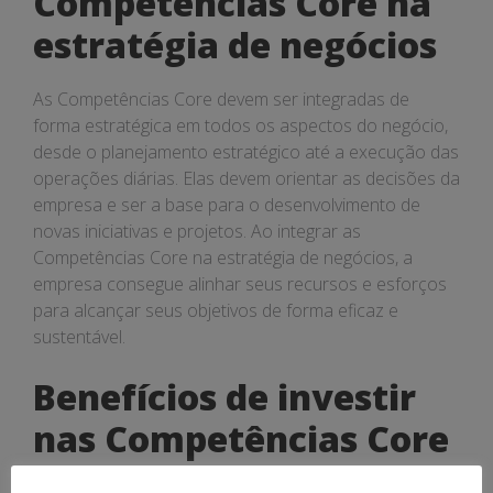
Competências Core na
estratégia de negócios
As Competências Core devem ser integradas de
forma estratégica em todos os aspectos do negócio,
desde o planejamento estratégico até a execução das
operações diárias. Elas devem orientar as decisões da
empresa e ser a base para o desenvolvimento de
novas iniciativas e projetos. Ao integrar as
Competências Core na estratégia de negócios, a
empresa consegue alinhar seus recursos e esforços
para alcançar seus objetivos de forma eficaz e
sustentável.
Benefícios de investir
nas Competências Core
de uma empresa