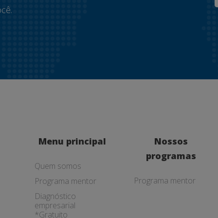
cê.
Menu principal
Nossos
programas
Quem somos
Programa mentor
Programa mentor
Diagnóstico
empresarial
*Gratuito