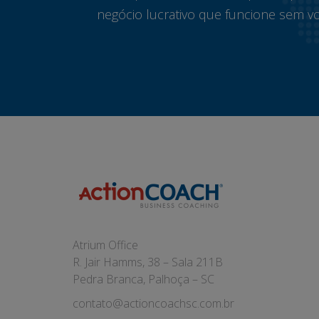
negócio lucrativo que funcione sem vo
Atrium Office
R. Jair Hamms, 38 – Sala 211B
Pedra Branca, Palhoça – SC
contato@actioncoachsc.com.br