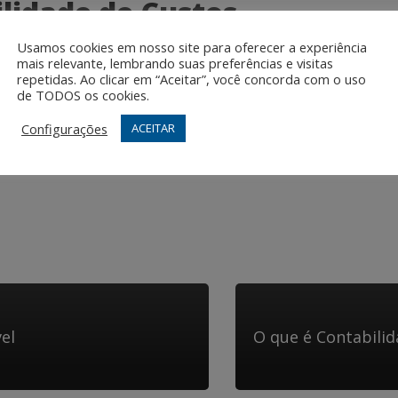
ilidade de Custos
Usamos cookies em nosso site para oferecer a experiência
os para as empresas, tais como: identificação e redução de des
mais relevante, lembrando suas preferências e visitas
utivos, tomada de decisões mais assertivas, elaboração de orç
repetidas. Ao clicar em “Aceitar”, você concorda com o uso
de TODOS os cookies.
do. Com uma gestão baseada em informações precisas e atual
 competitivo.
Configurações
ACEITAR
el
O que é Contabilid