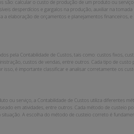
os são: calcular o custo de produção de um produto ou serviço,
síveis desperdícios e gargalos na produção, auxiliar na tomada d
a a elaboração de orçamentos e planejamentos financeiros, e 
os pela Contabilidade de Custos, tais como: custos fixos, custo
nistração, custos de vendas, entre outros. Cada tipo de custo 
 isso, é importante classificar e analisar corretamente os cust
to ou serviço, a Contabilidade de Custos utiliza diferentes mé
 baseado em atividades, entre outros. Cada método de custeio po
ituação. A escolha do método de custeio correto é fundamenta