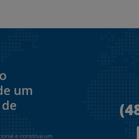
to
de um
 de
(4
.
cional e construa um