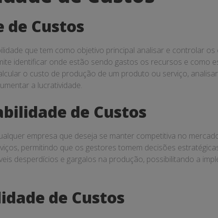
e de Custos
lidade que tem como objetivo principal analisar e controlar os
rmite identificar onde estão sendo gastos os recursos e como 
calcular o custo de produção de um produto ou serviço, analisa
umentar a lucratividade.
bilidade de Custos
ualquer empresa que deseja se manter competitiva no mercado
viços, permitindo que os gestores tomem decisões estratégic
íveis desperdícios e gargalos na produção, possibilitando a im
lidade de Custos