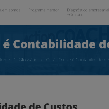
uem somos
Programa mentor
Diagnóstico empresarial
*Gratuito
 é Contabilidade d
Home
Glossário
O
O que é Contabilidade d
idade de Custos