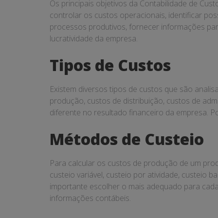
Os principais objetivos da Contabilidade de Cust
controlar os custos operacionais, identificar pos
processos produtivos, fornecer informações par
lucratividade da empresa.
Tipos de Custos
Existem diversos tipos de custos que são analisad
produção, custos de distribuição, custos de admi
diferente no resultado financeiro da empresa. Por
Métodos de Custeio
Para calcular os custos de produção de um produ
custeio variável, custeio por atividade, custeio
importante escolher o mais adequado para cada s
informações contábeis.