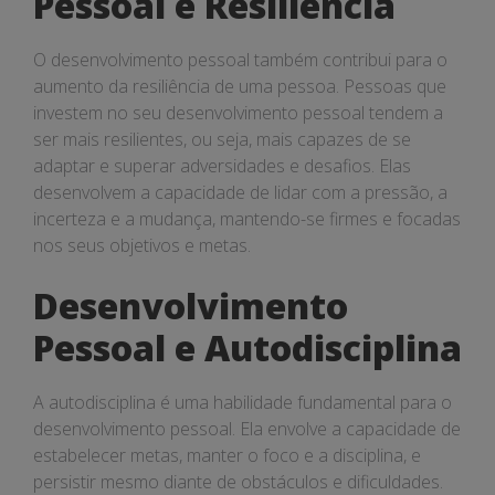
Pessoal e Resiliência
O desenvolvimento pessoal também contribui para o
aumento da resiliência de uma pessoa. Pessoas que
investem no seu desenvolvimento pessoal tendem a
ser mais resilientes, ou seja, mais capazes de se
adaptar e superar adversidades e desafios. Elas
desenvolvem a capacidade de lidar com a pressão, a
incerteza e a mudança, mantendo-se firmes e focadas
nos seus objetivos e metas.
Desenvolvimento
Pessoal e Autodisciplina
A autodisciplina é uma habilidade fundamental para o
desenvolvimento pessoal. Ela envolve a capacidade de
estabelecer metas, manter o foco e a disciplina, e
persistir mesmo diante de obstáculos e dificuldades.