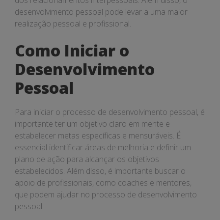
dos relacionamentos interpessoais. Além disso, o
desenvolvimento pessoal pode levar a uma maior
realização pessoal e profissional.
Como Iniciar o
Desenvolvimento
Pessoal
Para iniciar o processo de desenvolvimento pessoal, é
importante ter um objetivo claro em mente e
estabelecer metas específicas e mensuráveis. É
essencial identificar áreas de melhoria e definir um
plano de ação para alcançar os objetivos
estabelecidos. Além disso, é importante buscar o
apoio de profissionais, como coaches e mentores,
que podem ajudar no processo de desenvolvimento
pessoal.