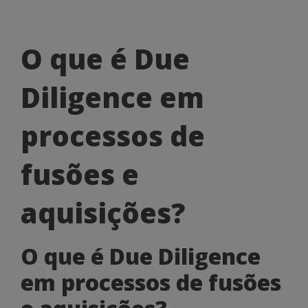
O
O que é Due
que
Diligence em
é
Due
processos de
Diligence
fusões e
em
processos
aquisições?
de
O que é Due Diligence
fusões
em processos de fusões
e