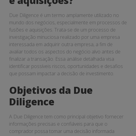
e aquisições?
aquisições?
Due Diligence é um termo amplamente utilizado no
mundo dos negócios, especialmente em processos de
fusões e aquisições. Trata-se de um processo de
investigação minuciosa realizado por uma empresa
interessada em adquirir outra empresa, a fim de
avaliar todos os aspectos do negócio alvo antes de
finalizar a transação. Essa análise detalhada visa
identificar possíveis riscos, oportunidades e desafios
que possam impactar a decisão de investimento.
Objetivos da Due
Diligence
A Due Diligence tem como principal objetivo fornecer
informações precisas e confiáveis para que o
comprador possa tomar uma decisão informada