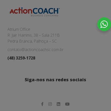
Atrium Office
R. Jair Hamms, 38 – Sala 211B
Pedra Branca, Palhoça – SC
contato@actioncoachsc.com.br
(48) 3259-1728
Siga-nos nas redes sociais