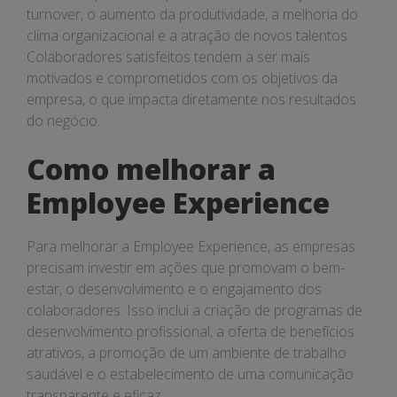
turnover, o aumento da produtividade, a melhoria do
clima organizacional e a atração de novos talentos.
Colaboradores satisfeitos tendem a ser mais
motivados e comprometidos com os objetivos da
empresa, o que impacta diretamente nos resultados
do negócio.
Como melhorar a
Employee Experience
Para melhorar a Employee Experience, as empresas
precisam investir em ações que promovam o bem-
estar, o desenvolvimento e o engajamento dos
colaboradores. Isso inclui a criação de programas de
desenvolvimento profissional, a oferta de benefícios
atrativos, a promoção de um ambiente de trabalho
saudável e o estabelecimento de uma comunicação
transparente e eficaz.