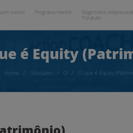
uem somos
Programa mentor
Diagnóstico empresarial
*Gratuito
ue é Equity (Patri
Home
Glossário
O
O que é Equity (Patrim
Patrimônio)