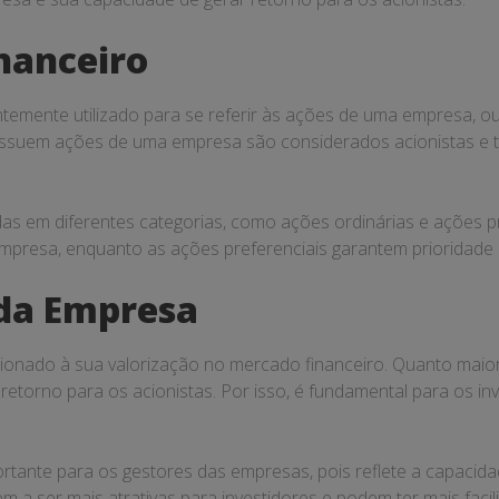
nanceiro
temente utilizado para se referir às ações de uma empresa, ou 
ossuem ações de uma empresa são considerados acionistas e tê
s em diferentes categorias, como ações ordinárias e ações pr
 empresa, enquanto as ações preferenciais garantem prioridade
 da Empresa
ionado à sua valorização no mercado financeiro. Quanto maior
etorno para os acionistas. Por isso, é fundamental para os i
rtante para os gestores das empresas, pois reflete a capacidad
m a ser mais atrativas para investidores e podem ter mais fac