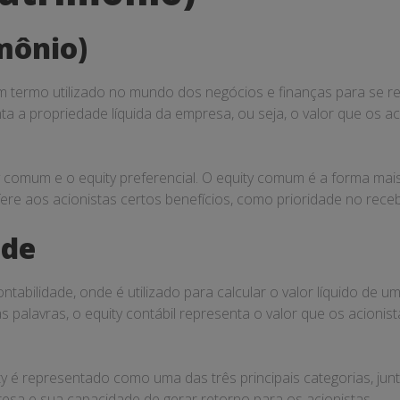
mônio)
 termo utilizado no mundo dos negócios e finanças para se r
nta a propriedade líquida da empresa, ou seja, o valor que os 
ty comum e o equity preferencial. O equity comum é a forma ma
ere aos acionistas certos benefícios, como prioridade no rece
ade
abilidade, onde é utilizado para calcular o valor líquido de u
s palavras, o equity contábil representa o valor que os acionis
 é representado como uma das três principais categorias, junt
esa e sua capacidade de gerar retorno para os acionistas.