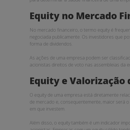
Equity no Mercado Fi
No mercado financeiro, o termo equity é frequen
negociada publicamente. Os investidores que p
forma de dividendos.
As ações de uma empresa podem ser classificada
acionistas direitos de voto nas assembleias da
Equity e Valorização
O equity de uma empresa está diretamente relac
de mercado e, consequentemente, maior será o r
em que investem.
Além disso, o equity também é um indicador impo
acionistas. Empresas com um equity sólido tende