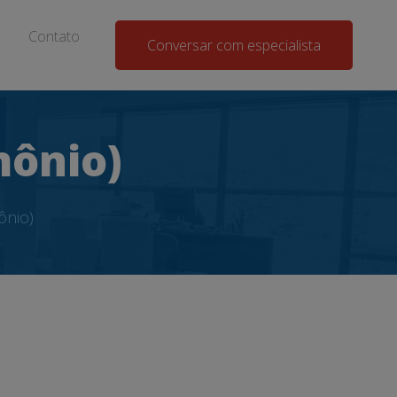
Contato
Conversar com especialista
mônio)
ônio)