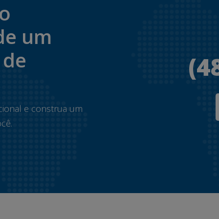
to
de um
 de
(4
.
cional e construa um
cê.