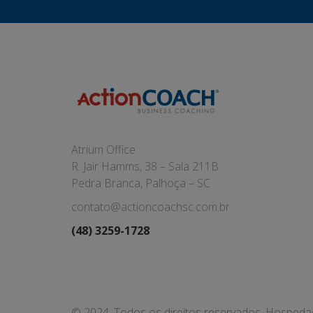
Atrium Office
R. Jair Hamms, 38 – Sala 211B
Pedra Branca, Palhoça – SC
contato@actioncoachsc.com.br
(48) 3259-1728
© 2024. Todos os direitos reservados. Hosped