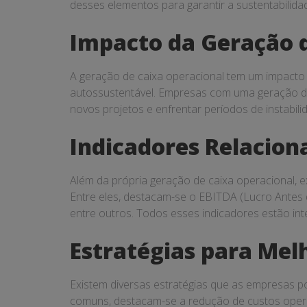
desses elementos para garantir a sustentabilida
Impacto da Geração 
A geração de caixa operacional tem um impacto 
autossustentável. Empresas com uma geração de 
novos projetos e enfrentar períodos de instabi
Indicadores Relacion
Além da própria geração de caixa operacional, e
Entre eles, destacam-se o EBITDA (Lucro Antes d
entre outros. Todos esses indicadores estão in
Estratégias para Mel
Existem diversas estratégias que as empresas p
comuns, destacam-se a redução de custos opera