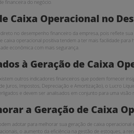
de financeira do negócio.
de Caixa Operacional no De
direto no desempenho financeiro da empresa, pois reflete sua
caixa operacional positiva tendem a ter mais facilidade para 
lidade econômica com mais segurança.
ados à Geração de Caixa Op
xistem outros indicadores financeiros que podem fornecer insi
e Juros, Impostos, Depreciação e Amortização), o Lucro Líqui
terligados e devem ser analisados em conjunto para uma visão 
horar a Geração de Caixa O
odem adotar para melhorar sua geração de caixa operacional e
cionais, o aumento da eficiência na gestão de estoques, a r