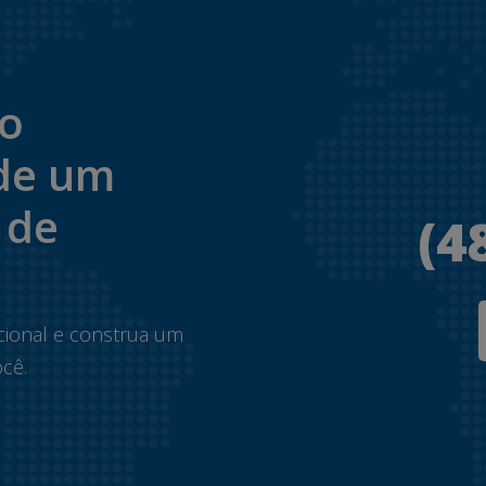
to
de um
 de
(4
.
cional e construa um
cê.