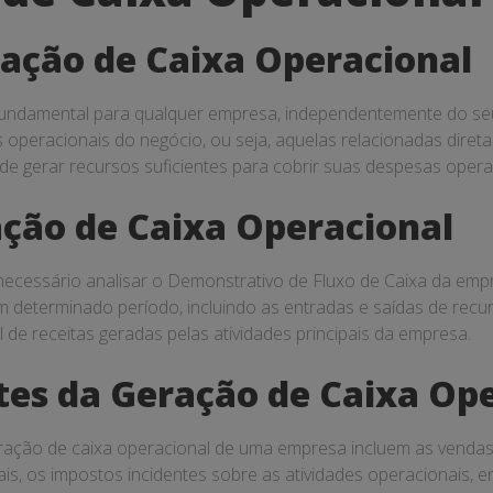
ação de Caixa Operacional
 fundamental para qualquer empresa, independentemente do se
 operacionais do negócio, ou seja, aquelas relacionadas diretam
de gerar recursos suficientes para cobrir suas despesas operac
ção de Caixa Operacional
é necessário analisar o Demonstrativo de Fluxo de Caixa da em
 determinado período, incluindo as entradas e saídas de recur
 de receitas geradas pelas atividades principais da empresa.
es da Geração de Caixa Op
ração de caixa operacional de uma empresa incluem as vendas d
s, os impostos incidentes sobre as atividades operacionais, e