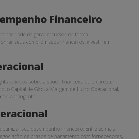
sempenho Financeiro
 capacidade de gerar recursos de forma
honrar seus compromissos financeiros, investir em
eracional
ghts valiosos sobre a saúde financeira da empresa.
do, o Capital de Giro, a Margem de Lucro Operacional,
mais abrangente.
peracional
 otimizar seu desempenho financeiro. Entre as mais
enegociação de prazos de pagamento com fornecedores,