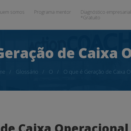
uem somos
Programa mentor
Diagnóstico empresarial
*Gratuito
Geração de Caixa 
me
Glossário
O
O que é Geração de Caixa O
 de Caixa Operacional