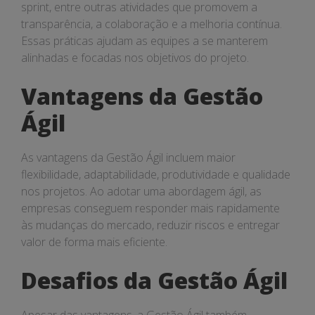
sprint, entre outras atividades que promovem a
transparência, a colaboração e a melhoria contínua.
Essas práticas ajudam as equipes a se manterem
alinhadas e focadas nos objetivos do projeto.
Vantagens da Gestão
Ágil
As vantagens da Gestão Ágil incluem maior
flexibilidade, adaptabilidade, produtividade e qualidade
nos projetos. Ao adotar uma abordagem ágil, as
empresas conseguem responder mais rapidamente
às mudanças do mercado, reduzir riscos e entregar
valor de forma mais eficiente.
Desafios da Gestão Ágil