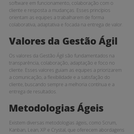
software em funcionamento, colaboração com o
cliente e resposta a mudanças. Esses princípios
orientam as equipes a trabalharem de forma
colaborativa, adaptativa e focada na entrega de valor.
Valores da Gestão Ágil
Os valores da Gestão Ágil são fundamentados na
transparência, colaboração, adaptação e foco no
cliente. Esses valores guiam as equipes a priorizarem
a comunicação, a flexibilidade e a satisfação do
cliente, buscando sempre a melhoria contínua e a
entrega de resultados.
Metodologias Ágeis
Existem diversas metodologias ágeis, como Scrum,
Kanban, Lean, XP e Crystal, que oferecem abordagens