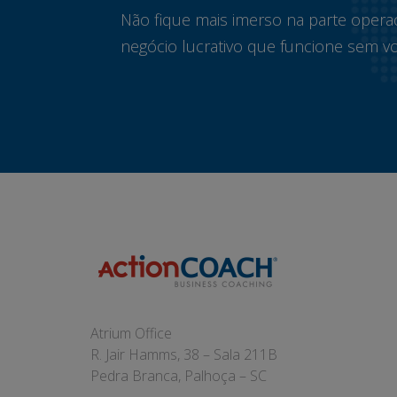
Não fique mais imerso na parte opera
negócio lucrativo que funcione sem vo
Atrium Office
R. Jair Hamms, 38 – Sala 211B
Pedra Branca, Palhoça – SC