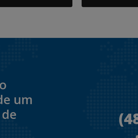
to
de um
 de
(4
.