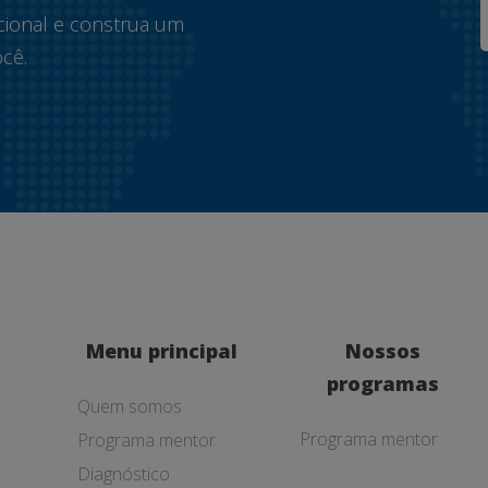
cional e construa um
cê.
Menu principal
Nossos
programas
Quem somos
Programa mentor
Programa mentor
Diagnóstico