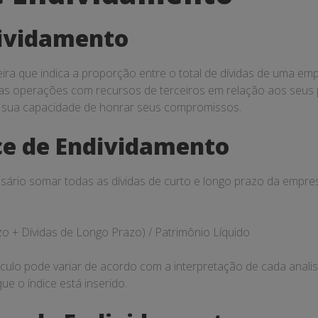
dividamento
ra que indica a proporção entre o total de dívidas de uma empr
as operações com recursos de terceiros em relação aos seus p
 e sua capacidade de honrar seus compromissos.
ce de Endividamento
sário somar todas as dívidas de curto e longo prazo da empresa 
zo + Dívidas de Longo Prazo) / Patrimônio Líquido
lculo pode variar de acordo com a interpretação de cada anali
ue o índice está inserido.