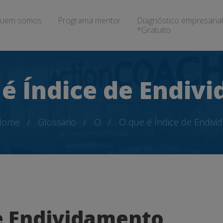
uem somos
Programa mentor
Diagnóstico empresarial
*Gratuito
 é Índice de Endiv
Home
Glossário
O
O que é Índice de Endiv
de Endividamento