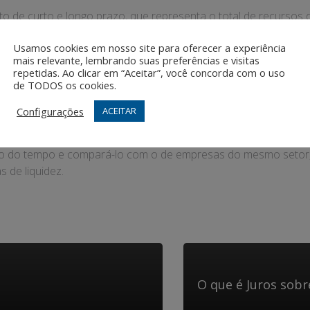
o de curto e longo prazo, que representa o total de recursos d
e de Endividamento
Usamos cookies em nosso site para oferecer a experiência
mais relevante, lembrando suas preferências e visitas
repetidas. Ao clicar em “Aceitar”, você concorda com o uso
de TODOS os cookies.
ncial para gestores, investidores e analistas financeiros, poi
ar de forma saudável. Além disso, ele auxilia na tomada de dec
Configurações
ACEITAR
tente.
 do tempo e compará-lo com o de empresas do mesmo setor, é po
s de liquidez.
O que é Juros sobre