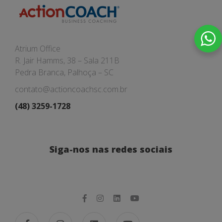
Atrium Office
R. Jair Hamms, 38 – Sala 211B
Pedra Branca, Palhoça – SC
contato@actioncoachsc.com.br
(48) 3259-1728
Siga-nos nas redes sociais