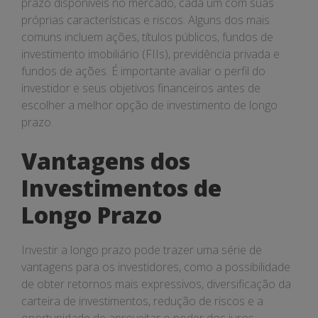
prazo disponíveis no mercado, cada um com suas
próprias características e riscos. Alguns dos mais
comuns incluem ações, títulos públicos, fundos de
investimento imobiliário (FIIs), previdência privada e
fundos de ações. É importante avaliar o perfil do
investidor e seus objetivos financeiros antes de
escolher a melhor opção de investimento de longo
prazo.
Vantagens dos
Investimentos de
Longo Prazo
Investir a longo prazo pode trazer uma série de
vantagens para os investidores, como a possibilidade
de obter retornos mais expressivos, diversificação da
carteira de investimentos, redução de riscos e a