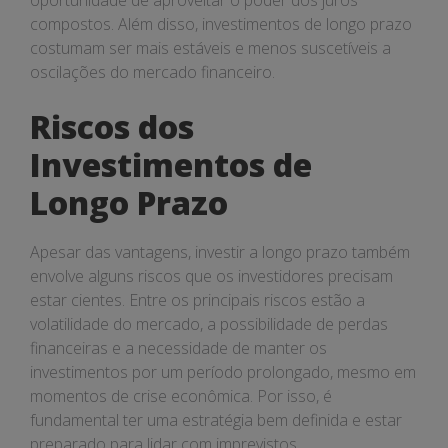
oportunidade de aproveitar o poder dos juros
compostos. Além disso, investimentos de longo prazo
costumam ser mais estáveis e menos suscetíveis a
oscilações do mercado financeiro.
Riscos dos
Investimentos de
Longo Prazo
Apesar das vantagens, investir a longo prazo também
envolve alguns riscos que os investidores precisam
estar cientes. Entre os principais riscos estão a
volatilidade do mercado, a possibilidade de perdas
financeiras e a necessidade de manter os
investimentos por um período prolongado, mesmo em
momentos de crise econômica. Por isso, é
fundamental ter uma estratégia bem definida e estar
preparado para lidar com imprevistos.