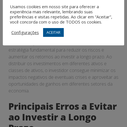
Diversificação na
Usamos cookies em nosso site para oferecer a
experiência mais relevante, lembrando suas
Carteira de
preferências e visitas repetidas. Ao clicar em “Aceitar”,
você concorda com o uso de TODOS os cookies.
Investimentos
Configurações
ACEITAR
A diversificação da carteira de investimentos é uma
estratégia fundamental para reduzir os riscos e
aumentar os retornos ao investir a longo prazo. Ao
distribuir os investimentos em diferentes ativos e
classes de ativos, o investidor consegue minimizar os
impactos negativos de eventuais crises e aproveitar as
oportunidades de ganhos em diferentes setores da
economia.
Principais Erros a Evitar
ao Investir a Longo