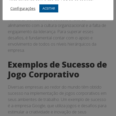
organizações pode enfrentar alguns desafios, como a
resistência dos colaboradores à mudança, a falta de
Configurações
ACEITAR
recursos financeiros e tecnológicos, a dificuldade de
mensurar os resultados obtidos, a falta de
alinhamento com a cultura organizacional e a falta de
engajamento da liderança. Para superar esses
desafios, é fundamental contar com o apoio e
envolvimento de todos os níveis hierárquicos da
empresa.
Exemplos de Sucesso de
Jogo Corporativo
Diversas empresas ao redor do mundo têm obtido
sucesso na implementação de jogos corporativos em
seus ambientes de trabalho. Um exemplo de sucesso
é a empresa Google, que utiliza jogos e desafios para
estimular a criatividade e inovação de seus