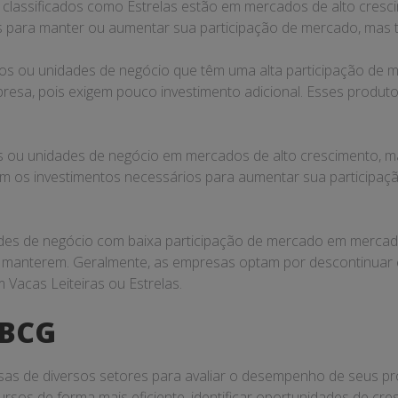
o classificados como Estrelas estão em mercados de alto cresc
os para manter ou aumentar sua participação de mercado, mas 
dutos ou unidades de negócio que têm uma alta participação d
presa, pois exigem pouco investimento adicional. Esses produt
os ou unidades de negócio em mercados de alto crescimento, m
em os investimentos necessários para aumentar sua participaç
ades de negócio com baixa participação de mercado em mercado
 se manterem. Geralmente, as empresas optam por descontinua
 Vacas Leiteiras ou Estrelas.
 BCG
sas de diversos setores para avaliar o desempenho de seus p
ursos de forma mais eficiente, identificar oportunidades de cr