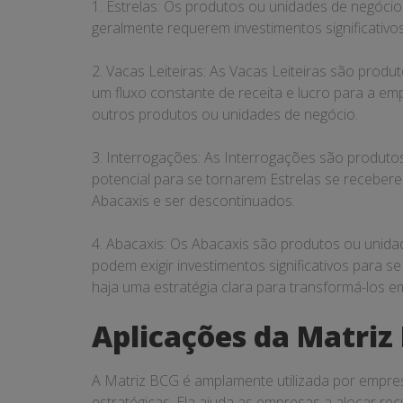
1. Estrelas: Os produtos ou unidades de negóci
geralmente requerem investimentos significativ
2. Vacas Leiteiras: As Vacas Leiteiras são pro
um fluxo constante de receita e lucro para a em
outros produtos ou unidades de negócio.
3. Interrogações: As Interrogações são produt
potencial para se tornarem Estrelas se receber
Abacaxis e ser descontinuados.
4. Abacaxis: Os Abacaxis são produtos ou unid
podem exigir investimentos significativos para
haja uma estratégia clara para transformá-los em
Aplicações da Matriz
A Matriz BCG é amplamente utilizada por empre
estratégicas. Ela ajuda as empresas a alocar rec