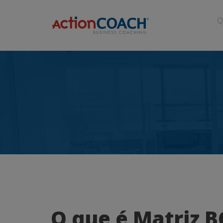
Q
O
O que é Matriz 