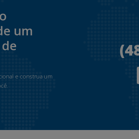
to
de um
 de
(4
.
cional e construa um
cê.