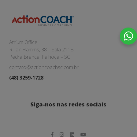
Atrium Office
R. Jair Hamms, 38 – Sala 211B
Pedra Branca, Palhoça – SC
contato@actioncoachsc.com.br
(48) 3259-1728
Siga-nos nas redes sociais