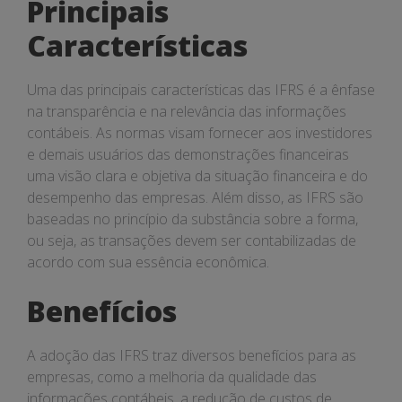
Principais
Características
Uma das principais características das IFRS é a ênfase
na transparência e na relevância das informações
contábeis. As normas visam fornecer aos investidores
e demais usuários das demonstrações financeiras
uma visão clara e objetiva da situação financeira e do
desempenho das empresas. Além disso, as IFRS são
baseadas no princípio da substância sobre a forma,
ou seja, as transações devem ser contabilizadas de
acordo com sua essência econômica.
Benefícios
A adoção das IFRS traz diversos benefícios para as
empresas, como a melhoria da qualidade das
informações contábeis, a redução de custos de