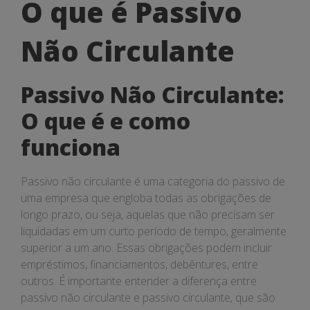
O
O que é Passivo
que
Não Circulante
é
Passivo
Passivo Não Circulante:
Não
O que é e como
Circulante
funciona
Passivo não circulante é uma categoria do passivo de
uma empresa que engloba todas as obrigações de
longo prazo, ou seja, aquelas que não precisam ser
liquidadas em um curto período de tempo, geralmente
superior a um ano. Essas obrigações podem incluir
empréstimos, financiamentos, debêntures, entre
outros. É importante entender a diferença entre
passivo não circulante e passivo circulante, que são