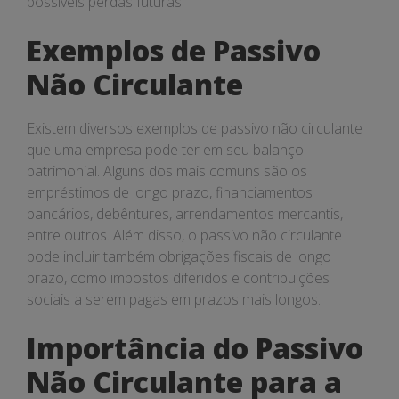
possíveis perdas futuras.
Exemplos de Passivo
Não Circulante
Existem diversos exemplos de passivo não circulante
que uma empresa pode ter em seu balanço
patrimonial. Alguns dos mais comuns são os
empréstimos de longo prazo, financiamentos
bancários, debêntures, arrendamentos mercantis,
entre outros. Além disso, o passivo não circulante
pode incluir também obrigações fiscais de longo
prazo, como impostos diferidos e contribuições
sociais a serem pagas em prazos mais longos.
Importância do Passivo
Não Circulante para a