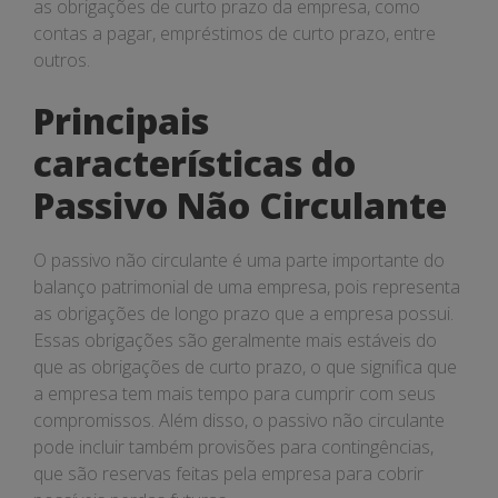
as obrigações de curto prazo da empresa, como
contas a pagar, empréstimos de curto prazo, entre
outros.
Principais
características do
Passivo Não Circulante
O passivo não circulante é uma parte importante do
balanço patrimonial de uma empresa, pois representa
as obrigações de longo prazo que a empresa possui.
Essas obrigações são geralmente mais estáveis do
que as obrigações de curto prazo, o que significa que
a empresa tem mais tempo para cumprir com seus
compromissos. Além disso, o passivo não circulante
pode incluir também provisões para contingências,
que são reservas feitas pela empresa para cobrir