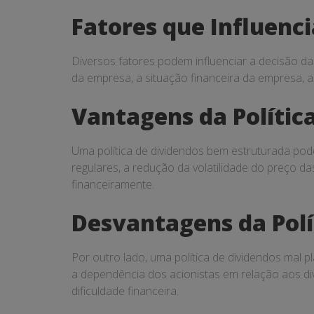
Fatores que Influenci
Diversos fatores podem influenciar a decisão da
da empresa, a situação financeira da empresa, a
Vantagens da Polític
Uma política de dividendos bem estruturada pod
regulares, a redução da volatilidade do preço 
financeiramente.
Desvantagens da Polí
Por outro lado, uma política de dividendos mal 
a dependência dos acionistas em relação aos di
dificuldade financeira.