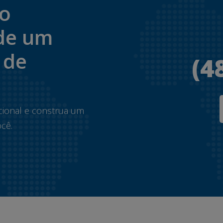
to
de um
 de
(4
.
cional e construa um
cê.