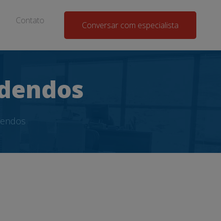
Contato
Conversar com especialista
idendos
idendos