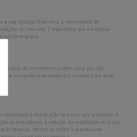
o a sua situação financeira, a necessidade de
 condições do mercado. É importante que a empresa
ntável da empresa.
sas em fase de crescimento podem optar por não
otar uma política de dividendos estáveis para atrair
relacionada à distribuição de lucros aos acionistas. A
ão de investidores, a redução da volatilidade do preço
ão diversos fatores ao definir sua política de
escimento sustentável da empresa.