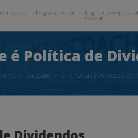
uem somos
Programa mentor
Diagnóstico empresarial
*Gratuito
e é Política de Div
Home
Glossário
O
O que é Política de Div
 de Dividendos