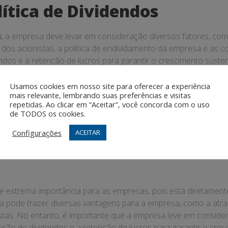
ítica de Dividendos
a, a empresa deve levar em consideração diversos fatores, com
s dos acionistas, a política de endividamento da empresa e as
dendos e a retenção de lucros para garantir o crescimento suste
 de Dividendos
Usamos cookies em nosso site para oferecer a experiência
mais relevante, lembrando suas preferências e visitas
repetidas. Ao clicar em “Aceitar”, você concorda com o uso
erentes tipos de política de dividendos. Por exemplo, empre
de TODOS os cookies.
 expansão do negócio, enquanto empresas mais maduras podem ad
Configurações
ACEITAR
 regulares.
e extrema importância para as empresas, pois está diretamente 
a pode trazer diversas vantagens para a empresa, como a atraç
as. No entanto, é importante que a empresa leve em consideraç
buição de dividendos e a retenção de lucros para garantir o cr