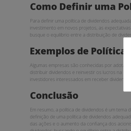
Como Definir uma Pol
Para definir uma política de dividendos adequad
investimento em novos projetos, as expectativa
busque o equilíbrio entre a distribuição de divi
Exemplos de Política
Algumas empresas são conhecidas por adotar dif
distribuir dividendos e reinvestir os lucros na
investidores interessados em receber dividendos
Conclusão
Em resumo, a política de dividendos é um tema d
definição de uma política de dividendos adequad
das ações e o aumento da confiança dos acionist
dividendos, buscando o equilíbrio entre a distri