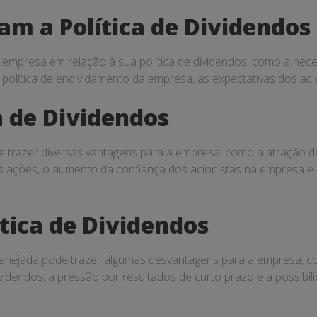
am a Política de Dividendos
 empresa em relação à sua política de dividendos, como a nece
 política de endividamento da empresa, as expectativas dos ac
a de Dividendos
e trazer diversas vantagens para a empresa, como a atração d
das ações, o aumento da confiança dos acionistas na empresa e
tica de Dividendos
planejada pode trazer algumas desvantagens para a empresa, co
videndos, a pressão por resultados de curto prazo e a possibi