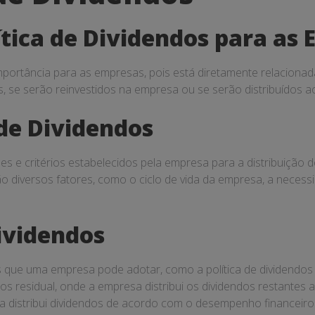
ítica de Dividendos para as
portância para as empresas, pois está diretamente relacionada à
s, se serão reinvestidos na empresa ou se serão distribuídos a
 de Dividendos
zes e critérios estabelecidos pela empresa para a distribuição d
diversos fatores, como o ciclo de vida da empresa, a necessi
Dividendos
os que uma empresa pode adotar, como a política de dividendos 
dendos residual, onde a empresa distribui os dividendos restante
esa distribui dividendos de acordo com o desempenho financeiro