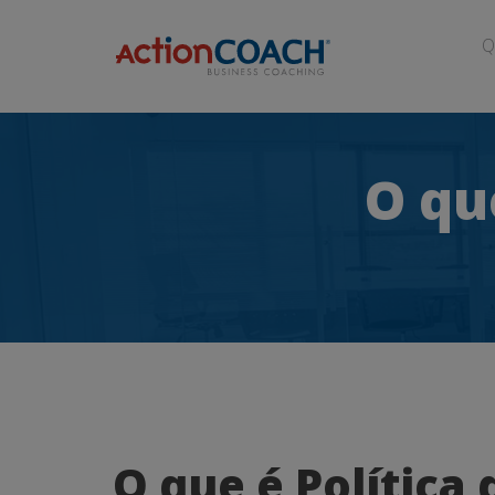
Q
O qu
O
O que é Política