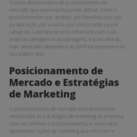
Existem diversos tipos de posicionamento de
mercado que uma empresa pode adotar, como o
posicionamento por atributo, por benefício, por uso
ou aplicação, por usuário, por concorrente ou por
categoria. Cada tipo de posicionamento tem suas
próprias vantagens e desvantagens, e a escolha do
mais adequado dependerá do perfil da empresa e do
seu público-alvo.
Posicionamento de
Mercado e Estratégias
de Marketing
O posicionamento de mercado está diretamente
relacionado às estratégias de marketing da empresa.
Uma vez definido o posicionamento, é necessário
desenvolver ações de marketing que reforcem e