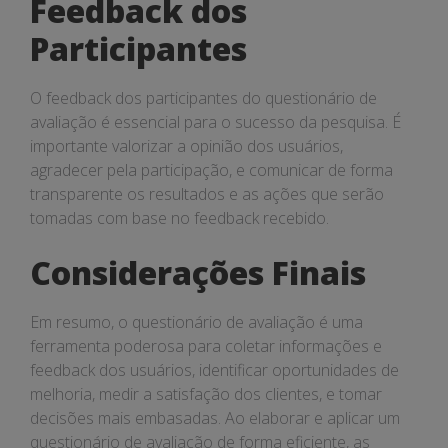
Feedback dos
Participantes
O feedback dos participantes do questionário de
avaliação é essencial para o sucesso da pesquisa. É
importante valorizar a opinião dos usuários,
agradecer pela participação, e comunicar de forma
transparente os resultados e as ações que serão
tomadas com base no feedback recebido.
Considerações Finais
Em resumo, o questionário de avaliação é uma
ferramenta poderosa para coletar informações e
feedback dos usuários, identificar oportunidades de
melhoria, medir a satisfação dos clientes, e tomar
decisões mais embasadas. Ao elaborar e aplicar um
questionário de avaliação de forma eficiente, as