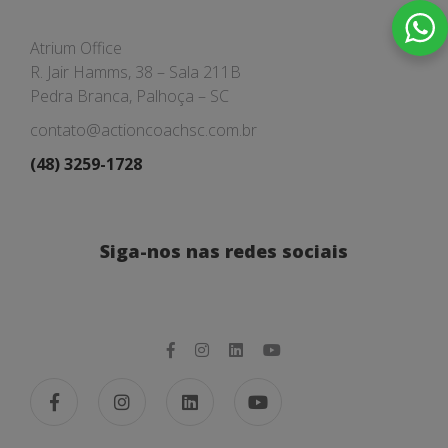
Atrium Office
R. Jair Hamms, 38 – Sala 211B
Pedra Branca, Palhoça – SC
contato@actioncoachsc.com.br
(48) 3259-1728
Siga-nos nas redes sociais