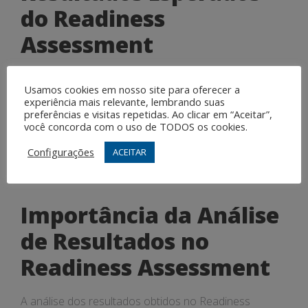
do Readiness
Assessment
Os resultados esperados do Readiness Assessment
Usamos cookies em nosso site para oferecer a
incluem a identificação de oportunidades de melhoria,
experiência mais relevante, lembrando suas
a definição de metas claras e mensuráveis, a criação
preferências e visitas repetidas. Ao clicar em “Aceitar”,
você concorda com o uso de TODOS os cookies.
de um plano de ação eficaz e a mobilização de
recursos necessários para a implementação do
Configurações
ACEITAR
projeto. Esses resultados são essenciais para o
sucesso da iniciativa.
Importância da Análise
de Resultados no
Readiness Assessment
A análise dos resultados obtidos no Readiness