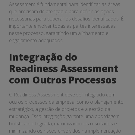
Assessment é fundamental para identificar as áreas
que precisam de atenção e para definir as ações
necessárias para superar os desafios identificados. É
importante envolver todas as partes interessadas
nesse processo, garantindo um alinhamento e
engajamento adequados.
Integração do
Readiness Assessment
com Outros Processos
O Readiness Assessment deve ser integrado com
outros processos da empresa, como o planejamento
estratégico, a gestão de projetos e a gestão da
mudança. Essa integração garante uma abordagem
holística e integrada, maximizando os resultados e
minimizando os riscos envolvidos na implementação