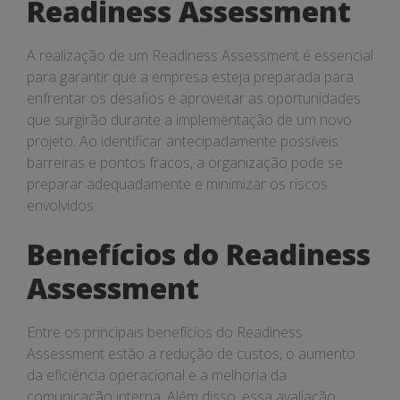
Readiness Assessment
A realização de um Readiness Assessment é essencial
para garantir que a empresa esteja preparada para
enfrentar os desafios e aproveitar as oportunidades
que surgirão durante a implementação de um novo
projeto. Ao identificar antecipadamente possíveis
barreiras e pontos fracos, a organização pode se
preparar adequadamente e minimizar os riscos
envolvidos.
Benefícios do Readiness
Assessment
Entre os principais benefícios do Readiness
Assessment estão a redução de custos, o aumento
da eficiência operacional e a melhoria da
comunicação interna. Além disso, essa avaliação