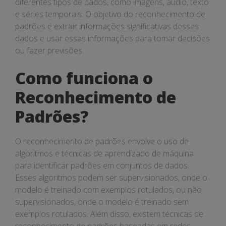
diferentes tipos de dados, como imagens, áudio, texto
e séries temporais. O objetivo do reconhecimento de
padrões é extrair informações significativas desses
dados e usar essas informações para tomar decisões
ou fazer previsões.
Como funciona o
Reconhecimento de
Padrões?
O reconhecimento de padrões envolve o uso de
algoritmos e técnicas de aprendizado de máquina
para identificar padrões em conjuntos de dados.
Esses algoritmos podem ser supervisionados, onde o
modelo é treinado com exemplos rotulados, ou não
supervisionados, onde o modelo é treinado sem
exemplos rotulados. Além disso, existem técnicas de