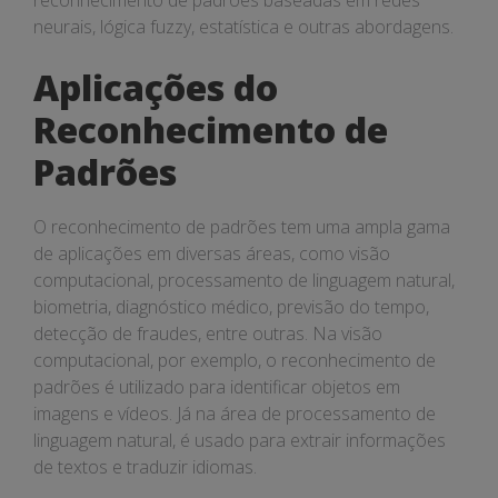
reconhecimento de padrões baseadas em redes
neurais, lógica fuzzy, estatística e outras abordagens.
Aplicações do
Reconhecimento de
Padrões
O reconhecimento de padrões tem uma ampla gama
de aplicações em diversas áreas, como visão
computacional, processamento de linguagem natural,
biometria, diagnóstico médico, previsão do tempo,
detecção de fraudes, entre outras. Na visão
computacional, por exemplo, o reconhecimento de
padrões é utilizado para identificar objetos em
imagens e vídeos. Já na área de processamento de
linguagem natural, é usado para extrair informações
de textos e traduzir idiomas.