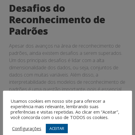
Desafios do
Reconhecimento de
Padrões
Apesar dos avanços na área de reconhecimento de
padrões, ainda existem desafios a serem superados.
Um dos principais desafios é lidar com a alta
dimensionalidade dos dados, ou seja, conjuntos de
dados com muitas variáveis. Além disso, a
interpretabilidade dos modelos de reconhecimento de
padrões é uma questão importante, pois é essencial
entender como o modelo toma suas decisões.
Usamos cookies em nosso site para oferecer a
experiência mais relevante, lembrando suas
Tendências e Futuro do
preferências e visitas repetidas. Ao clicar em “Aceitar”,
você concorda com o uso de TODOS os cookies.
Reconhecimento de
Configurações
ACEITAR