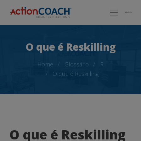
O que é Reskilling
Home
Glossário
R
O que é Reskilling
O
O que é Reskilling