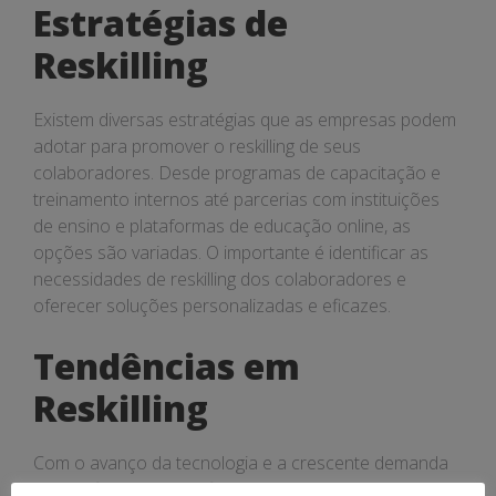
Estratégias de
Reskilling
Existem diversas estratégias que as empresas podem
adotar para promover o reskilling de seus
colaboradores. Desde programas de capacitação e
treinamento internos até parcerias com instituições
de ensino e plataformas de educação online, as
opções são variadas. O importante é identificar as
necessidades de reskilling dos colaboradores e
oferecer soluções personalizadas e eficazes.
Tendências em
Reskilling
Com o avanço da tecnologia e a crescente demanda
por profissionais qualificados em áreas como