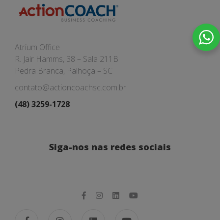
Atrium Office
R. Jair Hamms, 38 – Sala 211B
Pedra Branca, Palhoça – SC
contato@actioncoachsc.com.br
(48) 3259-1728
Siga-nos nas redes sociais