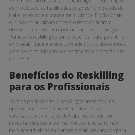
Em um cenário de transformação digital e automação
de processos, as habilidades exigidas no mercado de
trabalho estão em constante mudança. Profissionais
que não se atualizam correm o risco de ficarem
obsoletos e perderem oportunidades de emprego.
Por isso, o reskilling se torna essencial para garantir a
empregabilidade e a produtividade dos colaboradores,
além de contribuir para o crescimento e inovação das
empresas.
Benefícios do Reskilling
para os Profissionais
Para os profissionais, o reskilling representa uma
oportunidade de se manterem relevantes e
valorizados no mercado de trabalho. Ao adquirir
novas habilidades e conhecimentos, eles se tornam
mais adaptáveis às mudanças e mais preparados para