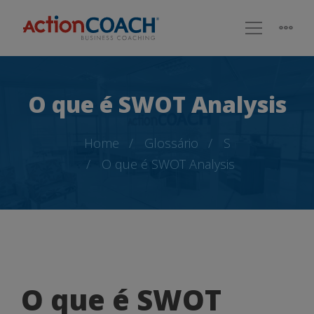
O que é SWOT Analysis
Home
Glossário
S
O que é SWOT Analysis
O
O que é SWOT