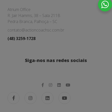
Atrium Office
R. Jair Hamms, 38 – Sala 211B
Pedra Branca, Palhoça – SC
contato@actioncoachsc.com.br
(48) 3259-1728
Siga-nos nas redes sociais