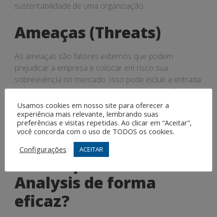
sustentabilidade de uma organização.
Ameaças (Threats)
As ameaças são fatores externos que podem
prejudicar a empresa e colocar em risco sua
sobrevivência no mercado. Isso pode incluir a entrada
de novos concorrentes, mudanças na legislação,
crises econômicas, entre outros. Identificar e mitigar
Usamos cookies em nosso site para oferecer a
experiência mais relevante, lembrando suas
as ameaças que podem impactar negativamente a
preferências e visitas repetidas. Ao clicar em “Aceitar”,
organização é fundamental para garantir sua
você concorda com o uso de TODOS os cookies.
resiliência e adaptabilidade.
Configurações
ACEITAR
Como aplicar a SWOT
Analysis de forma
eficaz?