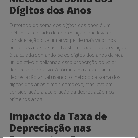
Dígitos dos Anos
O método da soma dos dígitos dos anos é um
método acelerado de depreciação, que leva em
consideração que um ativo perde mais valor nos
primeiros anos de uso. Neste método, a depreciação
é calculada somando-se os dígitos dos anos da vida
útil do ativo e aplicando essa proporção ao valor
depreciável do ativo. A fórmula para calcular a
depreciação anual usando o método da soma dos
dígitos dos anos é mais complexa, mas leva em
consideração a aceleração da depreciação nos
primeiros anos.
Impacto da Taxa de
Depreciação nas