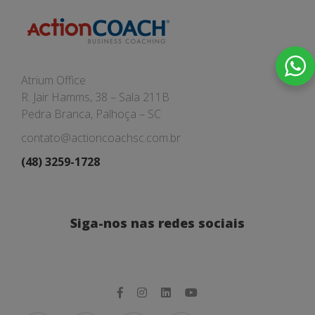
Atrium Office
R. Jair Hamms, 38 – Sala 211B
Pedra Branca, Palhoça – SC
contato@actioncoachsc.com.br
(48) 3259-1728
Siga-nos nas redes sociais