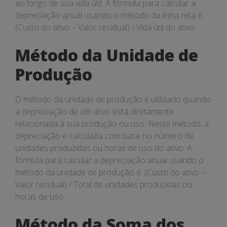
ao longo de sua vida útil. A fórmula para calcular a
depreciação anual usando o método da linha reta é:
(Custo do ativo – Valor residual) / Vida útil do ativo.
Método da Unidade de
Produção
O método da unidade de produção é utilizado quando
a depreciação de um ativo está diretamente
relacionada à sua produção ou uso. Neste método, a
depreciação é calculada com base no número de
unidades produzidas ou horas de uso do ativo. A
fórmula para calcular a depreciação anual usando o
método da unidade de produção é: (Custo do ativo –
Valor residual) / Total de unidades produzidas ou
horas de uso.
Método da Soma dos