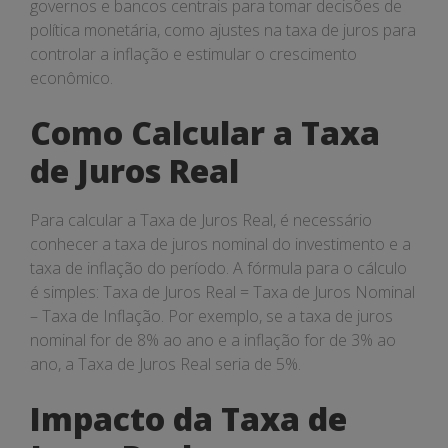
governos e bancos centrais para tomar decisões de
política monetária, como ajustes na taxa de juros para
controlar a inflação e estimular o crescimento
econômico.
Como Calcular a Taxa
de Juros Real
Para calcular a Taxa de Juros Real, é necessário
conhecer a taxa de juros nominal do investimento e a
taxa de inflação do período. A fórmula para o cálculo
é simples: Taxa de Juros Real = Taxa de Juros Nominal
– Taxa de Inflação. Por exemplo, se a taxa de juros
nominal for de 8% ao ano e a inflação for de 3% ao
ano, a Taxa de Juros Real seria de 5%.
Impacto da Taxa de