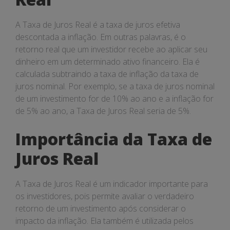
A Taxa de Juros Real é a taxa de juros efetiva
descontada a inflação. Em outras palavras, é o
retorno real que um investidor recebe ao aplicar seu
dinheiro em um determinado ativo financeiro. Ela é
calculada subtraindo a taxa de inflação da taxa de
juros nominal. Por exemplo, se a taxa de juros nominal
de um investimento for de 10% ao ano e a inflação for
de 5% ao ano, a Taxa de Juros Real seria de 5%.
Importância da Taxa de
Juros Real
A Taxa de Juros Real é um indicador importante para
os investidores, pois permite avaliar o verdadeiro
retorno de um investimento após considerar o
impacto da inflação. Ela também é utilizada pelos