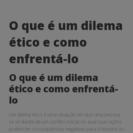
O
O que é um dilema
que
ético e como
é
um
enfrentá-lo
dilema
O que é um dilema
ético
ético e como enfrentá-
e
lo
como
enfrentá-
Um dilema ético é uma situação em que uma pessoa
lo
se vê diante de um conflito moral, no qual suas ações
podem ter consequências negativas para si mesma ou