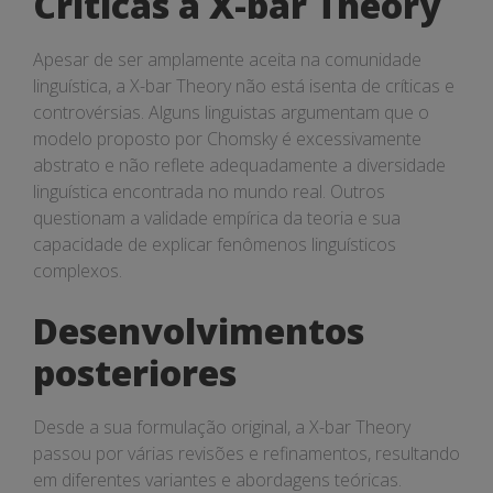
Críticas à X-bar Theory
Apesar de ser amplamente aceita na comunidade
linguística, a X-bar Theory não está isenta de críticas e
controvérsias. Alguns linguistas argumentam que o
modelo proposto por Chomsky é excessivamente
abstrato e não reflete adequadamente a diversidade
linguística encontrada no mundo real. Outros
questionam a validade empírica da teoria e sua
capacidade de explicar fenômenos linguísticos
complexos.
Desenvolvimentos
posteriores
Desde a sua formulação original, a X-bar Theory
passou por várias revisões e refinamentos, resultando
em diferentes variantes e abordagens teóricas.