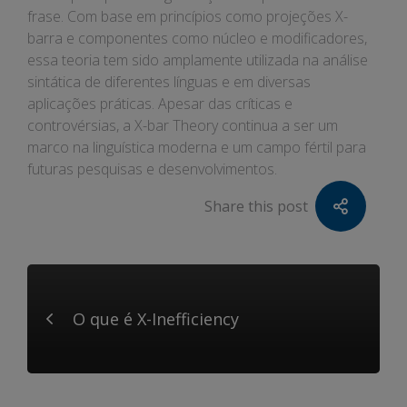
frase. Com base em princípios como projeções X-
barra e componentes como núcleo e modificadores,
essa teoria tem sido amplamente utilizada na análise
sintática de diferentes línguas e em diversas
aplicações práticas. Apesar das críticas e
controvérsias, a X-bar Theory continua a ser um
marco na linguística moderna e um campo fértil para
futuras pesquisas e desenvolvimentos.
Share this post
O que é X-Inefficiency