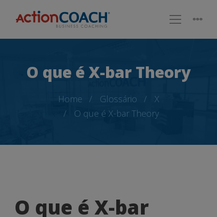
O que é X-bar Theory
Home
Glossário
X
O que é X-bar Theory
O
O que é X-bar