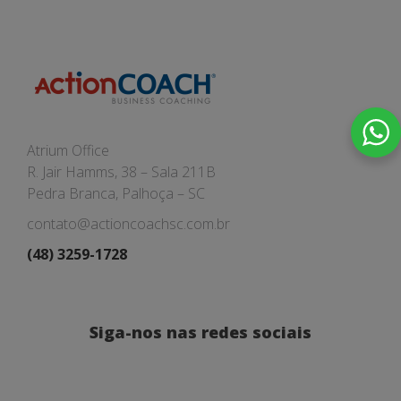
Atrium Office
R. Jair Hamms, 38 – Sala 211B
Pedra Branca, Palhoça – SC
contato@actioncoachsc.com.br
(48) 3259-1728
Siga-nos nas redes sociais