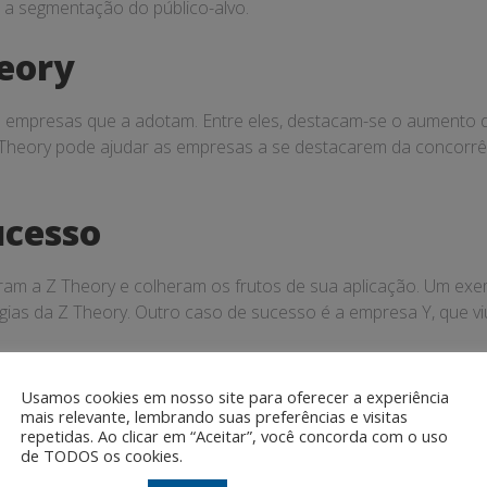
e a segmentação do público-alvo.
heory
 empresas que a adotam. Entre eles, destacam-se o aumento da 
 Theory pode ajudar as empresas a se destacarem da concorrê
ucesso
am a Z Theory e colheram os frutos de sua aplicação. Um ex
ias da Z Theory. Outro caso de sucesso é a empresa Y, que vi
Usamos cookies em nosso site para oferecer a experiência
mais relevante, lembrando suas preferências e visitas
repetidas. Ao clicar em “Aceitar”, você concorda com o uso
de TODOS os cookies.