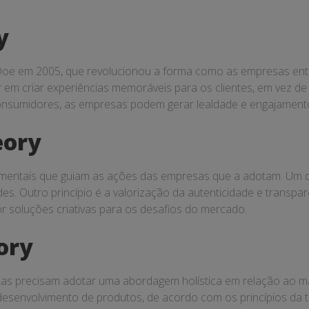
y
Doe em 2005, que revolucionou a forma como as empresas enten
 em criar experiências memoráveis para os clientes, em vez d
nsumidores, as empresas podem gerar lealdade e engajamento
eory
amentais que guiam as ações das empresas que a adotam. Um de
s. Outro princípio é a valorização da autenticidade e transpar
r soluções criativas para os desafios do mercado.
ory
as precisam adotar uma abordagem holística em relação ao mark
esenvolvimento de produtos, de acordo com os princípios da teo