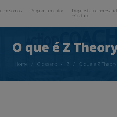
uem somos
Programa mentor
Diagnóstico empresarial
*Gratuito
O que é Z Theor
Home
Glossário
Z
O que é Z Theory