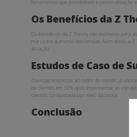
ferramentas que possibilitem a personalização 
Os Benefícios da Z T
Os benefícios da Z Theory são inúmeros para as
marca e o aumento das vendas. Além disso, a Z
atuação.
Estudos de Caso de S
Diversas empresas ao redor do mundo já adotar
de clientes em 30% após implementar as estratég
clientes conquistada por meio da teoria.
Conclusão