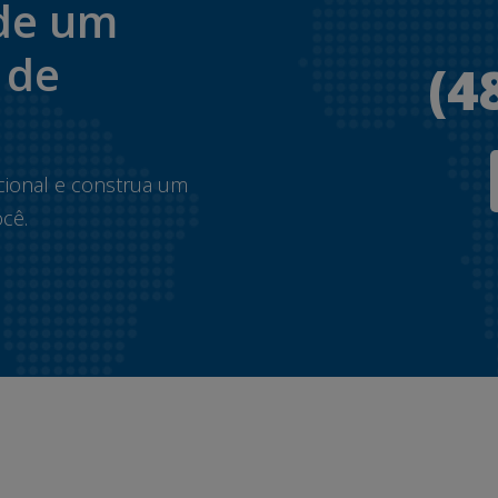
de um
 de
(4
.
cional e construa um
cê.