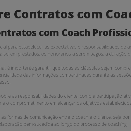
re Contratos com Coac
ntratos com Coach Profissi
ial para estabelecer as expectativas e responsabilidades de a
 a serem prestados, os honorários a serem pagos, a duração do
al, é importante garantir que todas as cláusulas sejam compre
idencialidade das informações compartilhadas durante as sessõ
esso.
 sobre as responsabilidades do cliente, como a participação a
h e o comprometimento em alcançar os objetivos estabelecidos
s formas de comunicação entre o coach e o cliente, seja por 
olaboração bem-sucedida ao longo do processo de coaching.