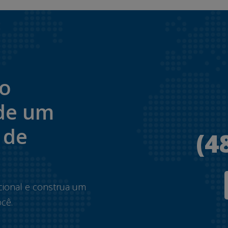
to
de um
 de
(4
.
cional e construa um
cê.