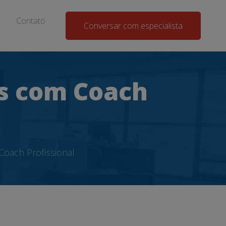
Contato
Conversar com especialista
os com Coach
oach Profissional