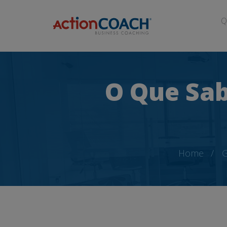
Q
O Que Sab
Home
G