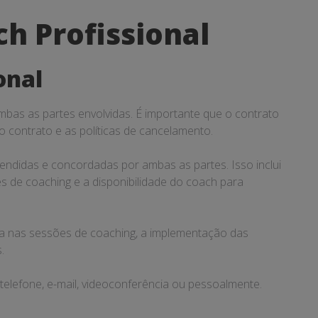
h Profissional
onal
mbas as partes envolvidas. É importante que o contrato
 contrato e as políticas de cancelamento.
endidas e concordadas por ambas as partes. Isso inclui
es de coaching e a disponibilidade do coach para
tiva nas sessões de coaching, a implementação das
.
telefone, e-mail, videoconferência ou pessoalmente.