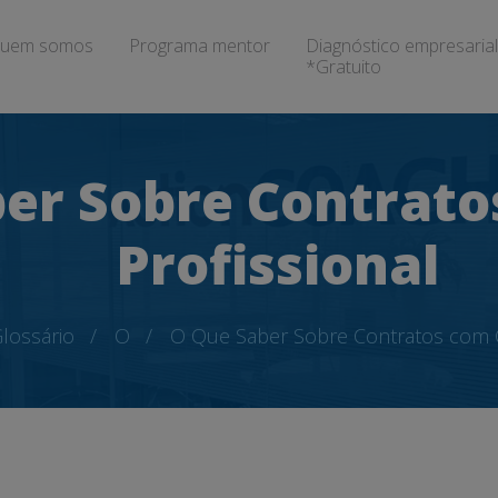
uem somos
Programa mentor
Diagnóstico empresarial
*Gratuito
er Sobre Contrat
Profissional
lossário
O
O Que Saber Sobre Contratos com C