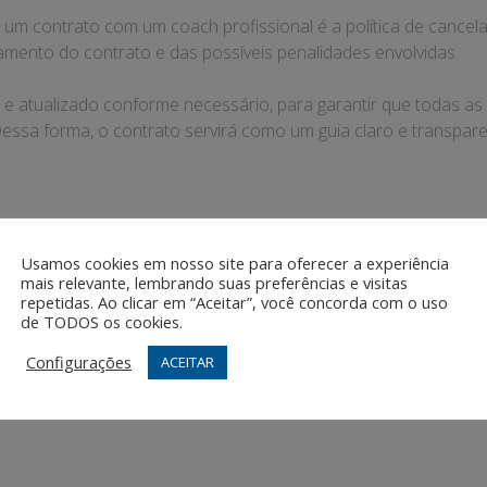
 um contrato com um coach profissional é a política de cance
amento do contrato e das possíveis penalidades envolvidas.
do e atualizado conforme necessário, para garantir que todas a
 Dessa forma, o contrato servirá como um guia claro e transpa
Usamos cookies em nosso site para oferecer a experiência
mais relevante, lembrando suas preferências e visitas
repetidas. Ao clicar em “Aceitar”, você concorda com o uso
sional com Resultados
Cuidados ao Co
de TODOS os cookies.
Configurações
ACEITAR