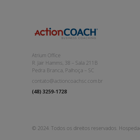
Atrium Office
R. Jair Hamms, 38 – Sala 211B
Pedra Branca, Palhoça – SC
contato@actioncoachsc.com.br
(48) 3259-1728
© 2024. Todos os direitos reservados. Hosped