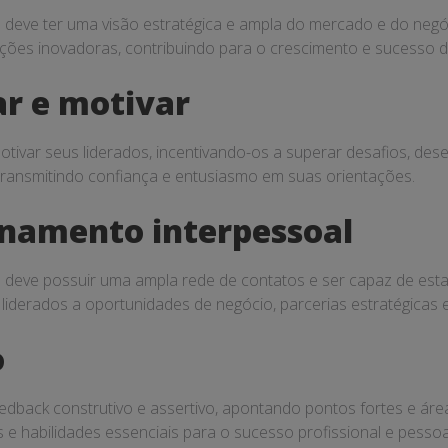
deve ter uma visão estratégica e ampla do mercado e do negóci
uções inovadoras, contribuindo para o crescimento e sucesso d
ar e motivar
tivar seus liderados, incentivando-os a superar desafios, dese
transmitindo confiança e entusiasmo em suas orientações.
onamento interpessoal
deve possuir uma ampla rede de contatos e ser capaz de esta
s liderados a oportunidades de negócio, parcerias estratégica
o
dback construtivo e assertivo, apontando pontos fortes e área
e habilidades essenciais para o sucesso profissional e pessoa