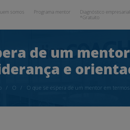
uem somos
Programa mentor
Diagnóstico empresarial
*Gratuito
pera de um mento
iderança e orient
o
O
O que se espera de um mentor em termos d