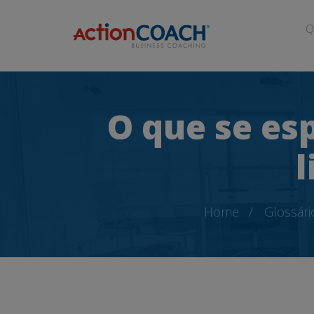
Q
O que se es
l
Home
Glossári