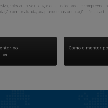
sivo, colocando-se no lugar de seus liderados e compreendend
tação personalizada, adaptando suas orientações às característ
entor no
Como o mentor po
have