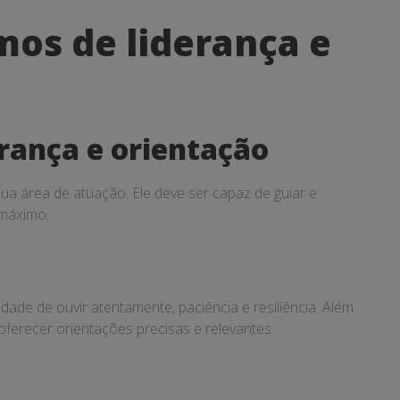
os de liderança e
rança e orientação
a área de atuação. Ele deve ser capaz de guiar e
 máximo.
ade de ouvir atentamente, paciência e resiliência. Além
ferecer orientações precisas e relevantes.