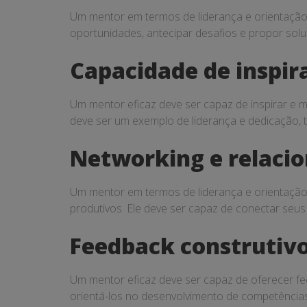
e
Um mentor em termos de liderança e orientação 
orientação
oportunidades, antecipar desafios e propor sol
Capacidade de inspir
Um mentor eficaz deve ser capaz de inspirar e mo
deve ser um exemplo de liderança e dedicação, 
Networking e relaci
Um mentor em termos de liderança e orientação 
produtivos. Ele deve ser capaz de conectar seu
Feedback construtiv
Um mentor eficaz deve ser capaz de oferecer fee
orientá-los no desenvolvimento de competências 