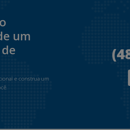
to
de um
 de
(4
.
cional e construa um
cê.