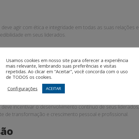
deve agir com ética e integridade em todas as suas relações 
redibilidade em seus liderados.
s
Usamos cookies em nosso site para oferecer a experiência
mais relevante, lembrando suas preferências e visitas
olver conflitos de forma pacífica e construtiva, promovendo o 
repetidas. Ao clicar em “Aceitar”, você concorda com o uso
eficaz e trabalho em equipe.
de TODOS os cookies.
ntínuo
Configurações
ACEITAR
deve incentivar o desenvolvimento contínuo de seus liderado
nte de transformação e crescimento pessoal e profissional.
são