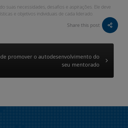
o suas necessidades, desafios e aspirações. Ele deve
icas e objetivos individuais de cada liderado.
Share this post
de promover o autodesenvolvimento do
seu mentorado