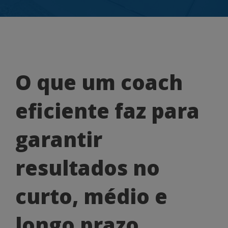
O
O que um coach
que
eficiente faz para
um
coach
garantir
eficiente
resultados no
faz
para
curto, médio e
garantir
longo prazo