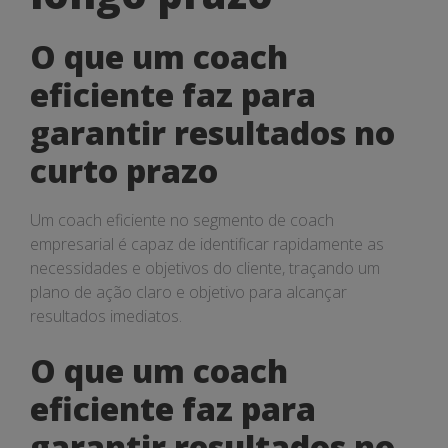
resultados
no
O que um coach
curto,
eficiente faz para
médio
garantir resultados no
e
curto prazo
longo
Um coach eficiente no segmento de coach
prazo
empresarial é capaz de identificar rapidamente as
necessidades e objetivos do cliente, traçando um
plano de ação claro e objetivo para alcançar
resultados imediatos.
O que um coach
eficiente faz para
garantir resultados no