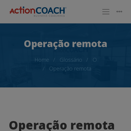
Operação remota
Home
Glossário
O
Operação remota
Operação
Operação remota