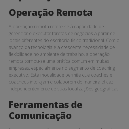
remota
Operação Remota
A operação remota refere-se à capacidade de
gerenciar e executar tarefas de negócios a partir de
locais diferentes do escritório físico tradicional. Com o
avanço da tecnologia e a crescente necessidade de
flexibilidade no ambiente de trabalho, a operação
remota tornou-se uma prática comum em muitas
empresas, especialmente no segmento de coaching
executivo. Esta modalidade permite que coaches e
coachees interajam e colaborem de maneira eficaz,
independentemente de suas localizações geográficas.
Ferramentas de
Comunicação