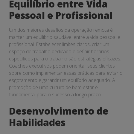
Equilíbrio entre Vida
Pessoal e Profissional
Um dos maiores desafios da operação remota é
manter um equilíbrio saudável entre a vida pessoal e
profissional. Estabelecer limites claros, criar um
espaço de trabalho dedicado e definir horários
específicos para o trabalho são estratégias eficazes.
Coaches executivos podem orientar seus clientes
sobre como implementar essas práticas para evitar o
esgotamento e garantir um equilíbrio adequado. A
promoção de uma cultura de bem-estar é
fundamental para o sucesso a longo prazo.
Desenvolvimento de
Habilidades