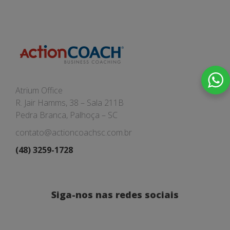
Atrium Office
R. Jair Hamms, 38 – Sala 211B
Pedra Branca, Palhoça – SC
contato@actioncoachsc.com.br
(48) 3259-1728
Siga-nos nas redes sociais