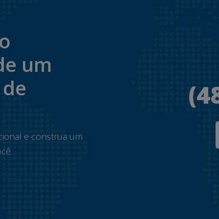
to
de um
 de
(4
.
cional e construa um
cê.