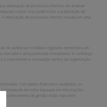
ra a otimização de processos internos. Ao analisar
reduzam custos. Isso pode incluir a automação de
s. A otimização de processos internos resulta em uma
ação de auditorias contábeis regulares demonstra um
mercado e atrai potenciais investidores. A confiança
do o crescimento e a inovação dentro da organização.
informadas. Com dados financeiros auditados, os
as. A tomada de decisões baseada em informações
is como ferramenta de gestão estão mais bem