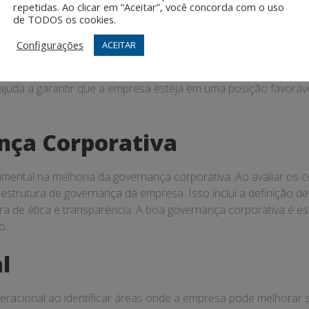
repetidas. Ao clicar em “Aceitar”, você concorda com o uso
esa
de TODOS os cookies.
Configurações
ACEITAR
to, mas significativo da auditoria contábil. Empresas que ma
rizadas no mercado. Isso é particularmente importante em situ
bil ajuda a garantir que a empresa esteja em uma posição favor
nça Corporativa
ental na melhoria da governança corporativa. Ao avaliar os c
 estrutura de governança da empresa. Isso inclui a definição d
a de ética e transparência. A boa governança corporativa é ess
o.
l
 operacional ao identificar áreas onde a empresa pode melhorar