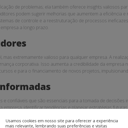
tificação de problemas; ela também oferece insights valiosos pa
ditores podem sugerir melhorias que aumentem a eficiência e 
istemas de controle e a reestruturação de processos ineficaze
a empresa a longo prazo.
idores
vel, mas extremamente valioso para qualquer empresa. A realiz
ança corporativa. Isso aumenta a credibilidade da empresa no 
ecursos e para o financiamento de novos projetos, impulsionan
Informadas
as e confiáveis que são essenciais para a tomada de decisões 
empresa, identificar tendências e planejar estratégias futur
hances de sucesso. Empresas que utilizam auditorias contábe
Usamos cookies em nosso site para oferecer a experiência
tégicos.
mais relevante, lembrando suas preferências e visitas