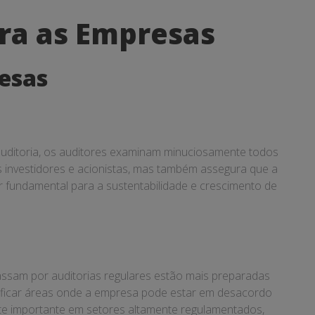
ara as Empresas
resas
a auditoria, os auditores examinam minuciosamente todos
os investidores e acionistas, mas também assegura que a
r fundamental para a sustentabilidade e crescimento de
assam por auditorias regulares estão mais preparadas
dentificar áreas onde a empresa pode estar em desacordo
ente importante em setores altamente regulamentados,