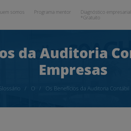
uem somos
Programa mentor
Diagnóstico empresarial
*Gratuito
os da Auditoria Co
Empresas
Glossário
O
Os Benefícios da Auditoria Contábi