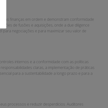
ntêm suas finanças em ordem e demonstram conformidade
ações de fusões e aquisições, onde a due diligence
ável para negociações e para maximizar seu valor de
ontroles internos e a conformidade com as políticas
e responsabilidades claras, a implementação de práticas
encial para a sustentabilidade a longo prazo e para a
 seus processos e reduzir desperdícios. Auditores