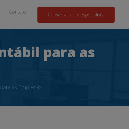
Contato
Conversar com especialista
ntábil para as
l para as Empresas