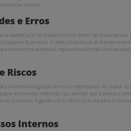
sequências severas.
des e Erros
l na identificação de fraudes e erros dentro de uma empresa. 
 nos registros financeiros. A detecção precoce de fraudes e e
e investem em auditorias regulares estão mais bem equipadas p
e Riscos
 para a melhoria na gestão de riscos empresariais. Ao avaliar os
lidade e recomendar melhorias. Isso permite que a empresa ado
rnas e internas. A gestão eficaz de riscos é vital para a cont
sos Internos