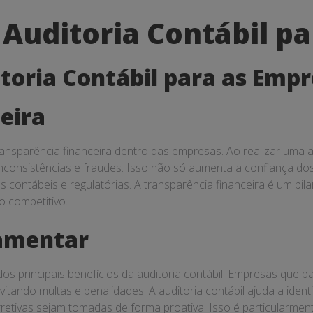
 Auditoria Contábil p
itoria Contábil para as Emp
eira
a transparência financeira dentro das empresas. Ao realizar um
s inconsistências e fraudes. Isso não só aumenta a confiança d
ontábeis e regulatórias. A transparência financeira é um pila
 competitivo.
amentar
 principais benefícios da auditoria contábil. Empresas que p
 evitando multas e penalidades. A auditoria contábil ajuda a i
rretivas sejam tomadas de forma proativa. Isso é particularm