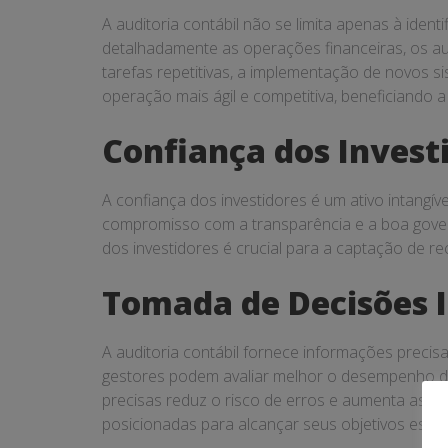
A auditoria contábil não se limita apenas à iden
detalhadamente as operações financeiras, os au
tarefas repetitivas, a implementação de novos s
operação mais ágil e competitiva, beneficiando 
Confiança dos Invest
A confiança dos investidores é um ativo intangí
compromisso com a transparência e a boa govern
dos investidores é crucial para a captação de r
Tomada de Decisões 
A auditoria contábil fornece informações precis
gestores podem avaliar melhor o desempenho da 
precisas reduz o risco de erros e aumenta as c
posicionadas para alcançar seus objetivos estra