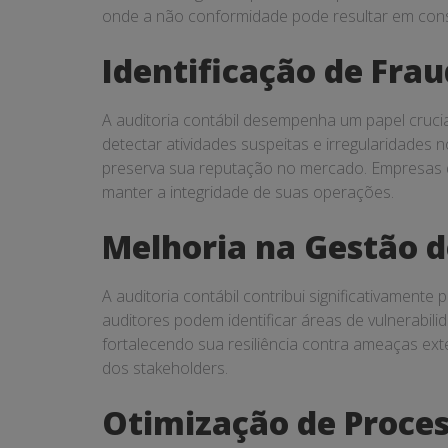
onde a não conformidade pode resultar em con
Identificação de Frau
A auditoria contábil desempenha um papel crucia
detectar atividades suspeitas e irregularidades
preserva sua reputação no mercado. Empresas qu
manter a integridade de suas operações.
Melhoria na Gestão d
A auditoria contábil contribui significativamente
auditores podem identificar áreas de vulnerabi
fortalecendo sua resiliência contra ameaças exte
dos stakeholders.
Otimização de Proces