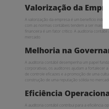
Valorização da Empr
A valorização da empresa é um benefício indire
com as normas contábeis tendem a ser mais valo
financeira é um fator crítico. A auditoria contá
mercado.
Melhoria na Governa
A auditoria contábil desempenha um papel fundam
corporativas, os auditores ajudam a fortalecer a
de controle eficazes e a promoção de uma cultur
construção de uma reputação sólida no mercad
Eficiência Operaciona
A auditoria contábil contribui para a eficiência