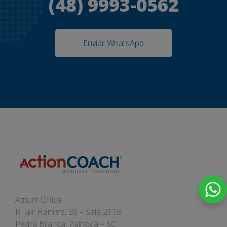
(48) 9993-0562
Enviar WhatsApp
Atrium Office
R. Jair Hamms, 38 – Sala 211B
Pedra Branca, Palhoça – SC