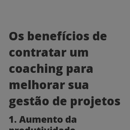
Os
Os benefícios de
benefícios
contratar um
de
contratar
coaching para
um
melhorar sua
coaching
para
gestão de projetos
melhorar
1. Aumento da
sua