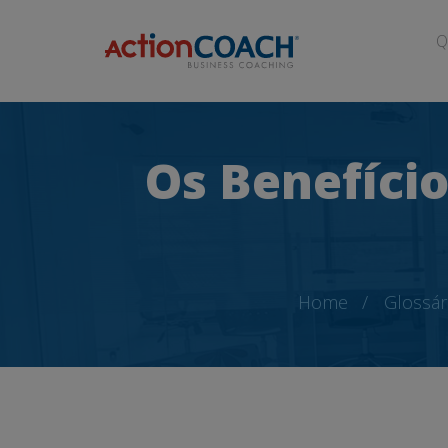
Q
Os Benefíci
Home
Glossár