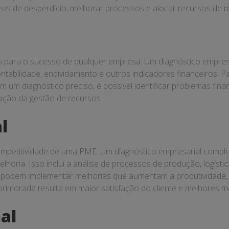
eas de desperdício, melhorar processos e alocar recursos de m
cos para o sucesso de qualquer empresa. Um diagnóstico empres
entabilidade, endividamento e outros indicadores financeiros. Pa
om um diagnóstico preciso, é possível identificar problemas fina
ação da gestão de recursos.
l
competitividade de uma PME. Um diagnóstico empresarial comple
melhoria. Isso inclui a análise de processos de produção, logíst
 podem implementar melhorias que aumentam a produtividade,
aprimorada resulta em maior satisfação do cliente e melhores m
al