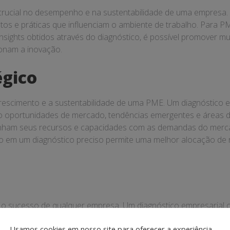
rucial no desempenho e na sustentabilidade de uma empresa. U
os e práticas que influenciam o ambiente de trabalho. Para PM
om insights obtidos através do diagnóstico, é possível promove
ionam a inovação.
égico
crescimento e a sustentabilidade de uma PME. Um diagnóstico 
ndo oportunidades de mercado, tendências emergentes e áreas d
inham seus recursos e capacidades com as demandas do merca
do em um diagnóstico preciso permite uma melhor alocação de
 o sucesso de qualquer empresa. Um diagnóstico empresarial 
. Para PMEs, isso significa ter a confiança necessária para t
Usamos cookies em nosso site para oferecer a experiência