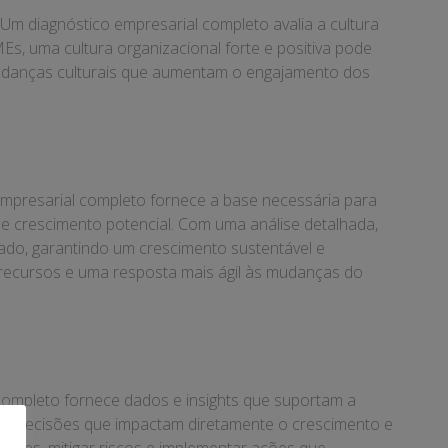
m diagnóstico empresarial completo avalia a cultura
Es, uma cultura organizacional forte e positiva pode
r mudanças culturais que aumentam o engajamento dos
empresarial completo fornece a base necessária para
e crescimento potencial. Com uma análise detalhada,
do, garantindo um crescimento sustentável e
 recursos e uma resposta mais ágil às mudanças do
completo fornece dados e insights que suportam a
omar decisões que impactam diretamente o crescimento e