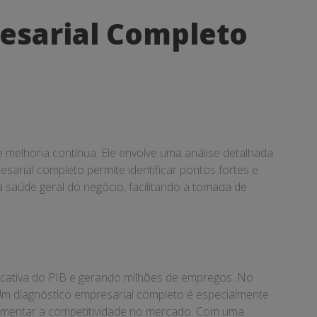
esarial Completo
 melhoria contínua. Ele envolve uma análise detalhada
sarial completo permite identificar pontos fortes e
a saúde geral do negócio, facilitando a tomada de
cativa do PIB e gerando milhões de empregos. No
 Um diagnóstico empresarial completo é especialmente
 aumentar a competitividade no mercado. Com uma