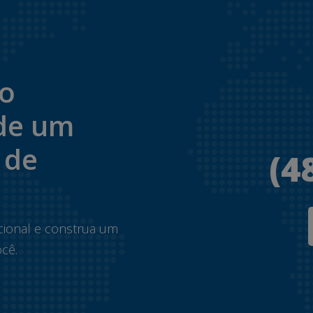
to
de um
 de
(4
.
cional e construa um
cê.