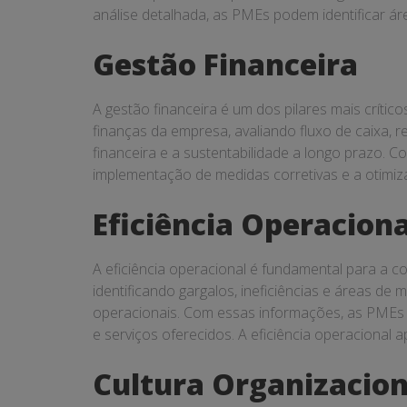
análise detalhada, as PMEs podem identificar ár
Gestão Financeira
A gestão financeira é um dos pilares mais críti
finanças da empresa, avaliando fluxo de caixa, r
financeira e a sustentabilidade a longo prazo. C
implementação de medidas corretivas e a otimiz
Eficiência Operaciona
A eficiência operacional é fundamental para a 
identificando gargalos, ineficiências e áreas de 
operacionais. Com essas informações, as PMEs
e serviços oferecidos. A eficiência operacional 
Cultura Organizacion