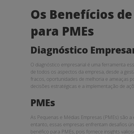
Os
Os Benefícios d
Benefícios
para PMEs
de
Um
Diagnóstico Empresar
Diagnóstico
O diagnóstico empresarial é uma ferramenta ess
Empresarial
de todos os aspectos da empresa, desde a gestão
Completo
fracos, oportunidades de melhoria e ameaças pot
decisões estratégicas e a implementação de açõ
para
PMEs
PMEs
As Pequenas e Médias Empresas (PMEs) são a es
entanto, essas empresas enfrentam desafios úni
benéfico para PMEs, pois fornece insights vali