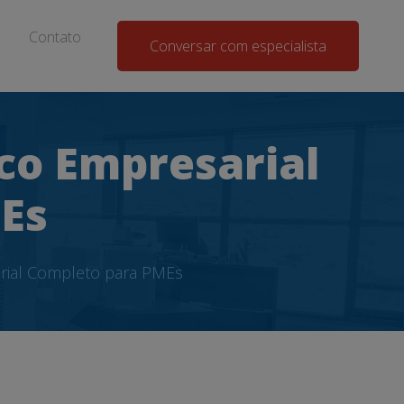
Contato
Conversar com especialista
co Empresarial
Es
rial Completo para PMEs