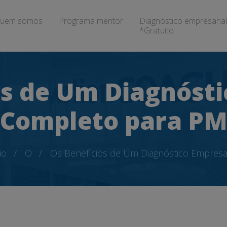
uem somos
Programa mentor
Diagnóstico empresarial
*Gratuito
os de Um Diagnósti
Completo para PM
io
O
Os Benefícios de Um Diagnóstico Empresa