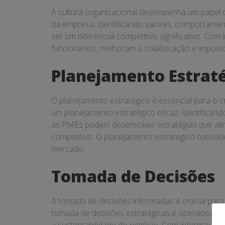
A cultura organizacional desempenha um papel c
da empresa, identificando valores, comportament
ser um diferencial competitivo significativo. C
funcionários, melhoram a colaboração e impuls
Planejamento Estrat
O planejamento estratégico é essencial para o 
um planejamento estratégico eficaz, identifica
as PMEs podem desenvolver estratégias que al
competitivo. O planejamento estratégico basea
mercado.
Tomada de Decisões
A tomada de decisões informadas é crucial para
tomada de decisões estratégicas e operacionais