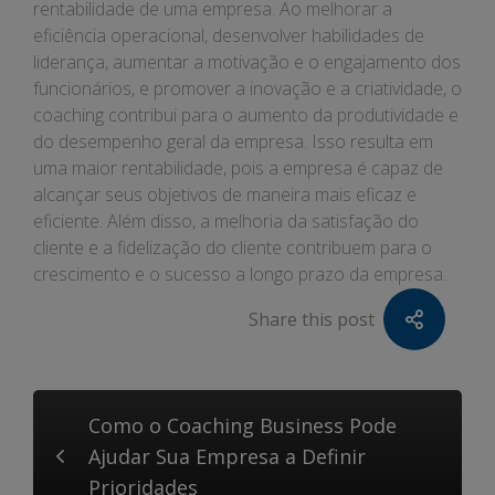
rentabilidade de uma empresa. Ao melhorar a
eficiência operacional, desenvolver habilidades de
liderança, aumentar a motivação e o engajamento dos
funcionários, e promover a inovação e a criatividade, o
coaching contribui para o aumento da produtividade e
do desempenho geral da empresa. Isso resulta em
uma maior rentabilidade, pois a empresa é capaz de
alcançar seus objetivos de maneira mais eficaz e
eficiente. Além disso, a melhoria da satisfação do
cliente e a fidelização do cliente contribuem para o
crescimento e o sucesso a longo prazo da empresa.
Share this post
Como o Coaching Business Pode
Ajudar Sua Empresa a Definir
Prioridades