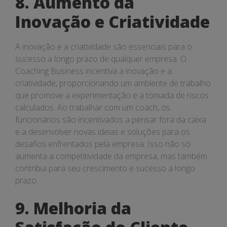
8. Aumento da
Inovação e Criatividade
A inovação e a criatividade são essenciais para o
sucesso a longo prazo de qualquer empresa. O
Coaching Business incentiva a inovação e a
criatividade, proporcionando um ambiente de trabalho
que promove a experimentação e a tomada de riscos
calculados. Ao trabalhar com um coach, os
funcionários são incentivados a pensar fora da caixa
e a desenvolver novas ideias e soluções para os
desafios enfrentados pela empresa. Isso não só
aumenta a competitividade da empresa, mas também
contribui para seu crescimento e sucesso a longo
prazo.
9. Melhoria da