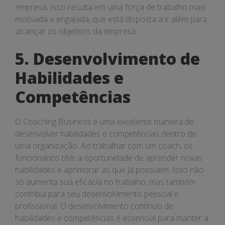
empresa. Isso resulta em uma força de trabalho mais
motivada e engajada, que está disposta a ir além para
alcançar os objetivos da empresa.
5. Desenvolvimento de
Habilidades e
Competências
O Coaching Business é uma excelente maneira de
desenvolver habilidades e competências dentro de
uma organização. Ao trabalhar com um coach, os
funcionários têm a oportunidade de aprender novas
habilidades e aprimorar as que já possuem. Isso não
só aumenta sua eficácia no trabalho, mas também
contribui para seu desenvolvimento pessoal e
profissional. O desenvolvimento contínuo de
habilidades e competências é essencial para manter a