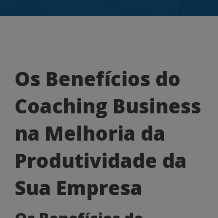
Os
Os Benefícios do
Benefícios
Coaching Business
do
Coaching
na Melhoria da
Business
Produtividade da
na
Melhoria
Sua Empresa
da